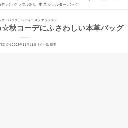
女性 バッグ 人気 50代
、
本 革 ショルダー バッグ
ルダーバッグ
、
レディースファッション
め☆秋コーデにふさわしい本革バッグ
TED ON
2025年11月11日
BY
中島 晴美