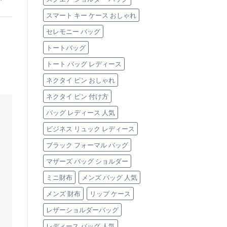
ト
スマート キー ケース おしゃれ
ー
ト
セレモニー バッグ
バ
ッ
トートバッグ
グ」
3
トート バッグ レディース
選
は
ネクタイ ピン おしゃれ
ネクタイ ピン 付け方
バッグ レディース 人気
ビジネス リュック レディース
ブラック フォーマル バッグ
マザーズ バッグ ショルダー
ミニ財布
メンズ バッグ 人気
メンズ 財布
リップ ケース
レザーショルダーバッグ
レディース バッグ 人気