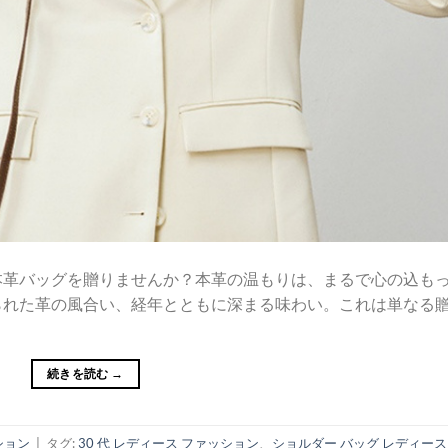
本革バッグを贈りませんか？本革の温もりは、まるで心の込も
られた革の風合い、経年とともに深まる味わい。これは単なる
続きを読む
→
ション
|
タグ:
30 代 レディース ファッション
、
ショルダー バッグ レディース