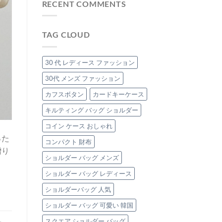
う、
代
RECENT COMMENTS
ッ
る
品
の
グ
優
格
働
の
秀
グ
く
魅
TAG CLOUD
「本
レ
女
力
革
ー
性
は
ク
ジ
へ】
ラ
ュ
毎
30 代 レディース ファッション
ッ
（エ
日
チ
ト
の
30代 メンズ ファッション
バ
ー
通
ッ
プ）
カフスボタン
カードキーケース
勤
グ」
の
を
は
キルティング バッグ ショルダー
本
格
革
上
コイン ケース おしゃれ
バ
げ
ッ
す
った
コンパクト 財布
グ
る、
贈り
3
大
ショルダー バッグ メンズ
選
人
は
可
ショルダー バッグ レディース
愛
い
ショルダーバッグ 人気
「極
上
ショルダー バッグ 可愛い 韓国
本
、
革
スクエア ショルダー バッグ