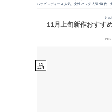
バッグ レディース 人気
、
女性 バッグ 人気 40 代
、
ショ
11月上旬新作おすす
POS
11
11月