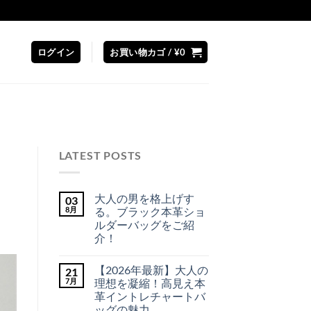
ログイン
お買い物カゴ /
¥
0
LATEST POSTS
大人の男を格上げす
03
8月
る。ブラック本革ショ
ルダーバッグをご紹
介！
大
コ
人
メ
【2026年最新】大人の
21
の
ン
男
ト
7月
理想を凝縮！高見え本
を
は
革イントレチャートバ
格
ま
上
だ
ッグの魅力