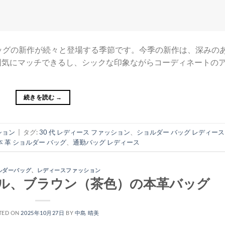
ッグの新作が続々と登場する季節です。今季の新作は、深みの
囲気にマッチできるし、シックな印象ながらコーディネートの
続きを読む
→
ション
|
タグ:
30 代 レディース ファッション
、
ショルダー バッグ レディース
本 革 ショルダー バッグ
、
通勤バッグ レディース
ルダーバッグ
、
レディースファッション
ル、ブラウン（茶色）の本革バッグ
TED ON
2025年10月27日
BY
中島 晴美