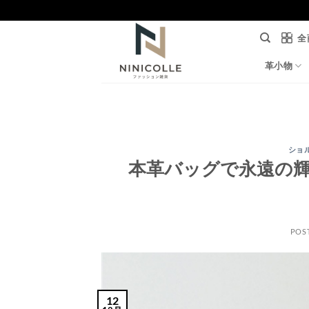
Skip
to
全
content
革小物
ショ
本革バッグで永遠の
POS
12