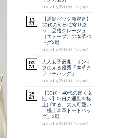
げ
あ
す
り
【2026
コメントを受け付けていません
る。
ま
年
ブ
せ
最
ラ
【通勤バッグ新定番】
ん
13
ッ
新】
7月
30代の毎日に寄り添
ク
大
う、品格グレージュ
本
人
革
（エトープ）の本革バ
シ
の
ッグ3選
ョ
理
ル
想
【通
コメントを受け付けていません
ダ
を
ー
勤
バ
凝
バ
大人女子必見！オンオ
03
ッ
縮！
ッ
グ
7月
フ使える優秀「本革ク
高
を
グ
ラッチバッグ」
ご
見
新
紹
え
大
定
コメントを受け付けていません
介！
本
人
へ
番】
の
革
女
30
【30代・40代の働く女
25
イ
子
代
6月
性へ】毎日の通勤を格
ン
必
の
上げする、大人可愛い
ト
見！
毎
「極上本革トートバッ
レ
オ
日
グ」3選
チ
ン
に
ャ
オ
寄
【30
コメントを受け付けていません
ー
フ
り
代・
ト
使
添
40
バ
え