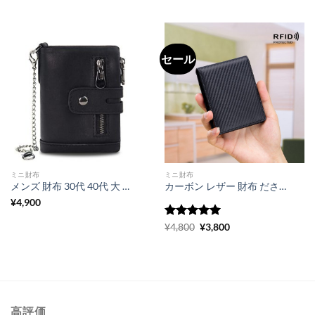
セール
ミニ財布
ミニ財布
メンズ 財布 30代 40代 大 容量 財布 牛革 ウォレット チェーン 財布 rfid スキミング防止
カーボン レザー 財布 ださい 二つ折り メンズ 財布 ブランド 20 代 男性 財布 コイン収納
¥
4,900
5段階中
元
5
の
現
¥
4,800
¥
3,800
の
在
評価
価
の
格
価
は
格
¥4,800
は
で
¥3,800
し
で
た。
す。
高評価