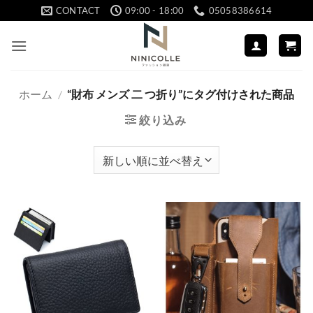
Skip
CONTACT
09:00 - 18:00
05058386614
to
content
ホーム
/
“財布 メンズ 二 つ折り”にタグ付けされた商品
絞り込み