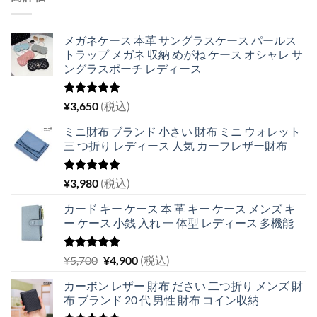
メガネケース 本革 サングラスケース パールス
トラップ メガネ 収納 めがね ケース オシャレ サ
ングラスポーチ レディース
5段階中
¥
3,650
(税込)
5.00
の評価
ミニ財布 ブランド 小さい 財布 ミニ ウォレット
三 つ折り レディース 人気 カーフレザー財布
5段階中
¥
3,980
(税込)
5.00
の評価
カード キー ケース 本 革 キー ケース メンズ キ
ー ケース 小銭 入れ 一 体型 レディース 多機能
5段階中
元
現
¥
5,700
¥
4,900
(税込)
5.00
の評価
の
在
カーボン レザー 財布 ださい 二つ折り メンズ 財
価
の
布 ブランド 20 代 男性 財布 コイン収納
格
価