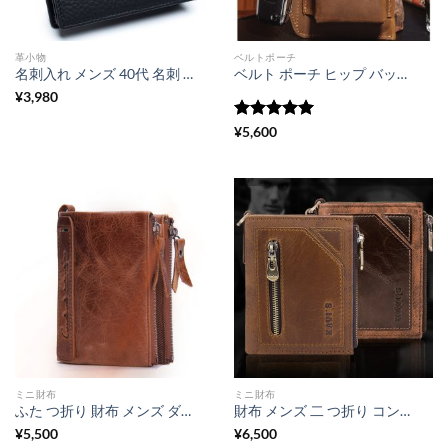
革小物
ベルトポーチ
名刺入れ メンズ 40代 名刺 ケース 牛革 カード入れ 名刺入れ 大 容量 ビジネス 就職 プレゼント
ベルト ポーチ ヒップ バッグ スマホポーチ メンズ ベルト 通し 腰に付ける ウエスト ポーチ おしゃれ 本革
¥
3,980
5段階中
5
の
¥
5,600
評価
ミニ財布
ミニ財布
ふた つ折り 財布 メンズ ダブルファスナー コンタクツ 財布 牛革 サイフ レディース オススメ
財布 メンズ 二 つ折り コンパクト 財布 クレイジーホースレザー 多 機能 財布 ミニウォレット チェーン
¥
5,500
¥
6,500