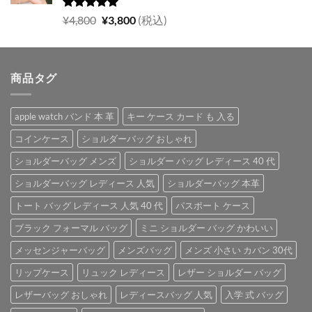
は
格
¥5,700
は
5段階中
元
現
¥
4,800
¥
3,800
(税込)
5.00
の評価
で
¥4,900
の
在
し
で
価
の
た。
す。
格
価
商品タグ
は
格
¥4,800
は
で
¥3,800
apple watch バンド 本 革
キー ケース カード も 入る
し
で
た。
す。
コインケース
ショルダーバッグ おしゃれ
ショルダーバッグ メンズ
ショルダー バッグ レディース 40 代
ショルダーバッグ レディース 人気
ショルダーバッグ 本革
トート バッグ レディース 人気 40 代
パスポート ケース
ブラック フォーマル バッグ
ミニ ショルダー バッグ かわいい
メッセンジャーバッグ
メンズバッグ
メンズ 小さい カバン 30代
リップケース
リュック レディース
レザー ショルダー バッグ
レザーバッグ おしゃれ
レディースバッグ 人気
入学 式 バッグ