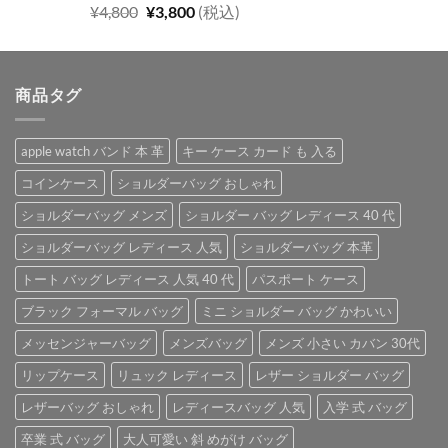
¥5,700
は
5段階中
元
現
¥
4,800
¥
3,800
(税込)
5.00
の評価
で
¥4,900
の
在
し
で
価
の
た。
す。
格
価
商品タグ
は
格
¥4,800
は
で
¥3,800
apple watch バンド 本 革
キー ケース カード も 入る
し
で
た。
す。
コインケース
ショルダーバッグ おしゃれ
ショルダーバッグ メンズ
ショルダー バッグ レディース 40 代
ショルダーバッグ レディース 人気
ショルダーバッグ 本革
トート バッグ レディース 人気 40 代
パスポート ケース
ブラック フォーマル バッグ
ミニ ショルダー バッグ かわいい
メッセンジャーバッグ
メンズバッグ
メンズ 小さい カバン 30代
リップケース
リュック レディース
レザー ショルダー バッグ
レザーバッグ おしゃれ
レディースバッグ 人気
入学 式 バッグ
卒業 式 バッグ
大人可愛い 斜 めがけ バッグ