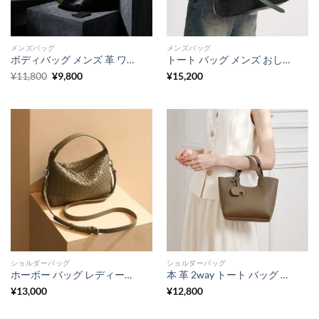
メンズバッグ
メンズバッグ
ボディバッグ メンズ 革 ワン ショルダー バッグ メンズ 革 メンズ ボディ バッグ カジュアル メンズ 多 機能 ショルダー バッグ メンズ バック 流行り 男性 バッグ ショルダー 彼氏 プレゼント メンズ 誕生 日 プレゼント 30 代
トート バッグ メンズ おしゃれ メンズ ショルダー バッグ 大 容量 パソコン が 入る トート バッグ ショルダー バッグ a4 収納 一泊 出張 カバン トート バッグ メンズ レディース
元
現
¥
11,800
¥
9,800
¥
15,200
の
在
価
の
格
価
は
格
¥11,800
は
で
¥9,800
し
で
た。
す。
ショルダーバッグ
ショルダーバッグ
ホーボー バッグ レディース 編み 風 バッグ レディース レザー バッグ 本 革 バッグ レディース 人気 ハンドバッグ 2way 女性 バッグ 軽い もらって 嬉しい 革製品 女性
本 革 2way トート バッグ レディース バッグ ミニトート ショルダーバッグ 軽量 シュリンク レザー ハンドバッグ ショルダー バッグ 主婦 バッグ チャーム 付き 通勤 通学 お出かけ プレゼント
¥
13,000
¥
12,800