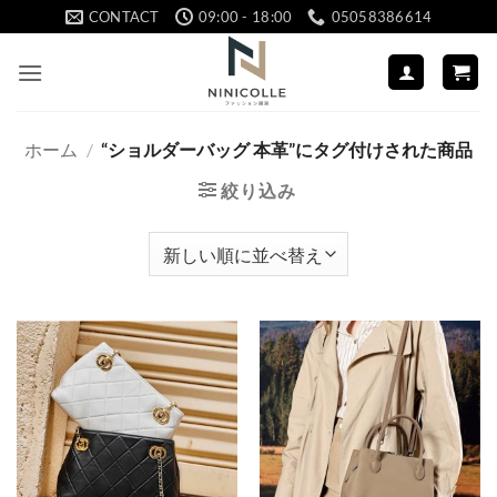
Skip
CONTACT
09:00 - 18:00
05058386614
to
content
ホーム
/
“ショルダーバッグ 本革”にタグ付けされた商品
絞り込み