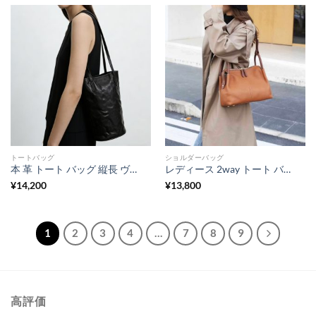
トートバッグ
ショルダーバッグ
本 革 トート バッグ 縦長 ヴィンテージ バッグ ショルダー バケツ 型 ショルダー バッグ トート バッグ シンプル 肩掛け カバン レディース 母 プレゼント バッグ
レディース 2way トート バッグ 本 革 2way トート バッグ ショルダー バッグ 柔らかい 革 ショルダー バッグ 斜めがけ バッグ 大人 おしゃれ 通勤 バッグ レディース ビジネス バッグ 3way 大 容量
¥
14,200
¥
13,800
1
2
3
4
…
7
8
9
高評価