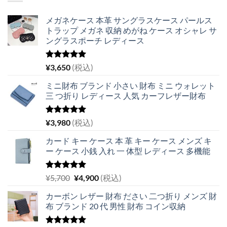
メガネケース 本革 サングラスケース パールス
トラップ メガネ 収納 めがね ケース オシャレ サ
ングラスポーチ レディース
5段階中
¥
3,650
(税込)
5.00
の評価
ミニ財布 ブランド 小さい 財布 ミニ ウォレット
三 つ折り レディース 人気 カーフレザー財布
5段階中
¥
3,980
(税込)
5.00
の評価
カード キー ケース 本 革 キー ケース メンズ キ
ー ケース 小銭 入れ 一 体型 レディース 多機能
5段階中
元
現
¥
5,700
¥
4,900
(税込)
5.00
の評価
の
在
カーボン レザー 財布 ださい 二つ折り メンズ 財
価
の
布 ブランド 20 代 男性 財布 コイン収納
格
価
は
格