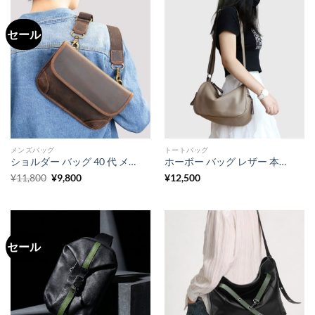
セール
メンズバッグ
トートバッグ
ショルダー バッグ 40 代 メンズ ちょっと そこ まで バッグ 人気 ショルダー バッグ おじさん サコッシュ バッグ メンズ 休日 バッグ メンズ 40 代 人気 バッグ
ホーボー バッグ レザー 本革 トート バッグ シュリンク レザー ショルダー バッグ 本 革 トート バッグ 柔らかい レザー ワン ショルダー バッグ レディース バッグ プレゼント
元
現
¥
11,800
¥
9,800
¥
12,500
の
在
価
の
格
価
は
格
¥11,800
は
で
¥9,800
し
で
セール
た。
す。