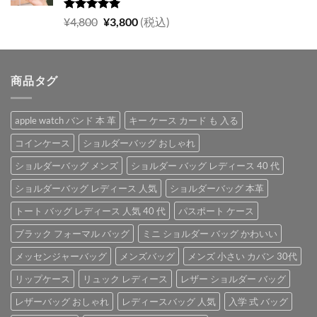
は
格
¥5,700
は
5段階中
元
現
¥
4,800
¥
3,800
(税込)
5.00
の評価
で
¥4,900
の
在
し
で
価
の
た。
す。
格
価
商品タグ
は
格
¥4,800
は
で
¥3,800
apple watch バンド 本 革
キー ケース カード も 入る
し
で
た。
す。
コインケース
ショルダーバッグ おしゃれ
ショルダーバッグ メンズ
ショルダー バッグ レディース 40 代
ショルダーバッグ レディース 人気
ショルダーバッグ 本革
トート バッグ レディース 人気 40 代
パスポート ケース
ブラック フォーマル バッグ
ミニ ショルダー バッグ かわいい
メッセンジャーバッグ
メンズバッグ
メンズ 小さい カバン 30代
リップケース
リュック レディース
レザー ショルダー バッグ
レザーバッグ おしゃれ
レディースバッグ 人気
入学 式 バッグ