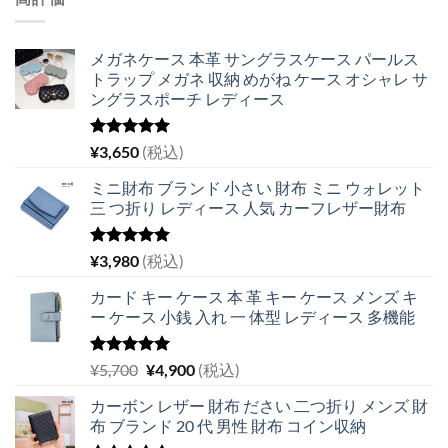
メガネケース 本革 サングラスケース パールス
トラップ メガネ 収納 めがね ケース オシャレ サ
ングラスポーチ レディース
5段階中
¥
3,650
(税込)
5.00
の評価
ミニ財布 ブランド 小さい 財布 ミニ ウォレット
三 つ折り レディース 人気 カーフレザー財布
5段階中
¥
3,980
(税込)
5.00
の評価
カード キー ケース 本 革 キー ケース メンズ キ
ー ケース 小銭 入れ 一 体型 レディース 多機能
5段階中
元
現
¥
5,700
¥
4,900
(税込)
5.00
の評価
の
在
カーボン レザー 財布 ださい 二つ折り メンズ 財
価
の
布 ブランド 20 代 男性 財布 コイン収納
格
価