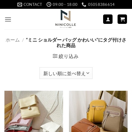
Skip
CONTACT
09:00 - 18:00
05058386614
to
content
ホーム
/
“ミニ ショルダー バッグ かわいい”にタグ付けさ
れた商品
絞り込み