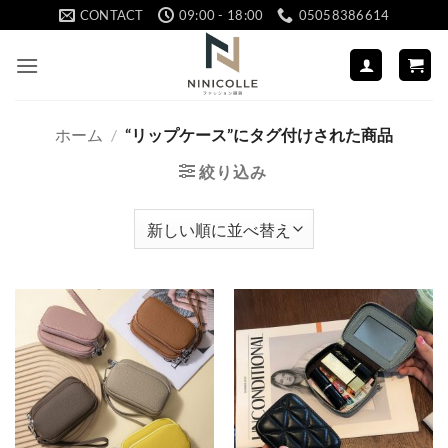
Skip
CONTACT
09:00 - 18:00
05058386614
to
content
ホーム
/
“リップケース”にタグ付けされた商品
絞り込み