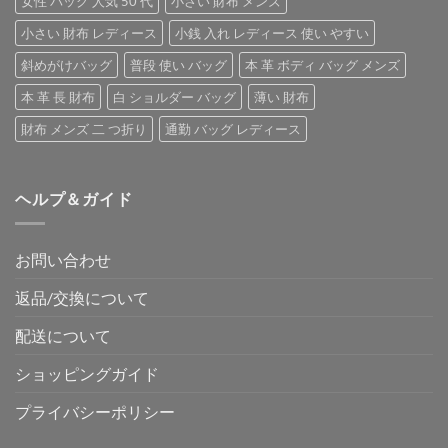
女性 バッグ 人気 50 代
小さい 財布 メンズ
小さい 財布 レディース
小銭 入れ レディース 使い やすい
斜めがけバッグ
普段 使い バッグ
本 革 ボディ バッグ メンズ
本 革 長 財布
白 ショルダー バッグ
薄い 財布
財布 メンズ 二 つ折り
通勤 バッグ レディース
ヘルプ＆ガイド
お問い合わせ
返品/交換について
配送について
ショッピングガイド
プライバシーポリシー