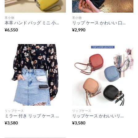
革小物
革小物
本革 ハンド バッグ ミニ 小銭 入れ ボックス 型 小銭 入れ ミニ 財布 キーホルダー 付き 財布 ストラップ付き コインケース 小物 入れ マルチ ポーチ
リップ ケース かわいい 口紅 可愛い ケース リップスティック ポーチ 本革 鏡 付き リップ ケース 小銭入れ 革 カード ケース キルティング メイク ポーチ ミニ
¥
6,550
¥
2,990
リップケース
リップケース
ミラー 付き リップ ケース ラムスキンレザー 口紅 ケース リップ クリーム ケース ショルダーチェーン 持ち運び 化粧 ポーチ おしゃれ 可愛い プチギフト
リップケース かわいいリアルカーフ ミニバケットバッグ 化粧品 収納 持ち運び バニティバッグ トラベルポーチ おしゃれ 高級感
¥
3,580
¥
3,580