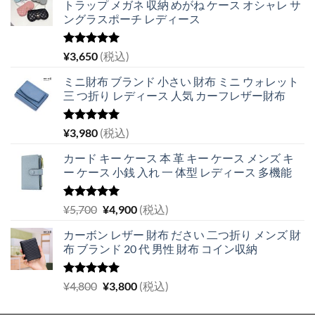
トラップ メガネ 収納 めがね ケース オシャレ サ
ングラスポーチ レディース
5段階中
¥
3,650
(税込)
5.00
の評価
ミニ財布 ブランド 小さい 財布 ミニ ウォレット
三 つ折り レディース 人気 カーフレザー財布
5段階中
¥
3,980
(税込)
5.00
の評価
カード キー ケース 本 革 キー ケース メンズ キ
ー ケース 小銭 入れ 一 体型 レディース 多機能
5段階中
元
現
¥
5,700
¥
4,900
(税込)
5.00
の評価
の
在
カーボン レザー 財布 ださい 二つ折り メンズ 財
価
の
布 ブランド 20 代 男性 財布 コイン収納
格
価
は
格
¥5,700
は
5段階中
元
現
¥
4,800
¥
3,800
(税込)
5.00
の評価
で
¥4,900
の
在
し
で
価
の