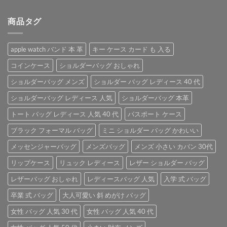
た。
す。
格
価
商品タグ
は
格
¥4,800
は
で
¥3,800
apple watch バンド 本 革
キー ケース カード も 入る
し
で
た。
す。
コインケース
ショルダーバッグ おしゃれ
ショルダーバッグ メンズ
ショルダー バッグ レディース 40 代
ショルダーバッグ レディース 人気
ショルダーバッグ 本革
トート バッグ レディース 人気 40 代
パスポート ケース
ブラック フォーマル バッグ
ミニ ショルダー バッグ かわいい
メッセンジャーバッグ
メンズバッグ
メンズ 小さい カバン 30代
リップケース
リュック レディース
レザー ショルダー バッグ
レザーバッグ おしゃれ
レディースバッグ 人気
入学 式 バッグ
卒業 式 バッグ
大人可愛い 斜 めがけ バッグ
女性 バッグ 人気 30 代
女性 バッグ 人気 40 代