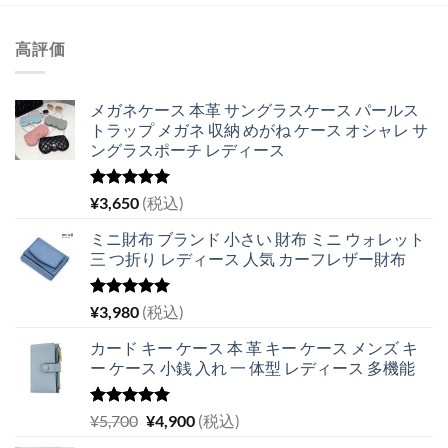
高評価
メガネケース 本革 サングラスケース パールス
トラップ メガネ 収納 めがね ケース オシャレ サ
ングラスポーチ レディース
5段階中
¥
3,650
(税込)
5.00
の評価
ミニ財布 ブランド 小さい 財布 ミニ ウォレット
三 つ折り レディース 人気 カーフレザー財布
5段階中
¥
3,980
(税込)
5.00
の評価
カード キー ケース 本 革 キー ケース メンズ キ
ー ケース 小銭 入れ 一 体型 レディース 多機能
5段階中
元
現
¥
5,700
¥
4,900
(税込)
5.00
の評価
の
在