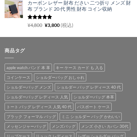
カーボン レザー 財布 ださい 二つ折り メンズ 財
価
の
布 ブランド 20 代 男性 財布 コイン収納
格
価
は
格
¥5,700
は
5段階中
元
現
¥
4,800
¥
3,800
(税込)
5.00
の評価
で
¥4,900
の
在
し
で
価
の
た。
す。
格
価
商品タグ
は
格
¥4,800
は
で
¥3,800
apple watch バンド 本 革
キー ケース カード も 入る
し
で
た。
す。
コインケース
ショルダーバッグ おしゃれ
ショルダーバッグ メンズ
ショルダー バッグ レディース 40 代
ショルダーバッグ レディース 人気
ショルダーバッグ 本革
トート バッグ レディース 人気 40 代
パスポート ケース
ブラック フォーマル バッグ
ミニ ショルダー バッグ かわいい
メッセンジャーバッグ
メンズバッグ
メンズ 小さい カバン 30代
リップケース
リュック レディース
レザー ショルダー バッグ