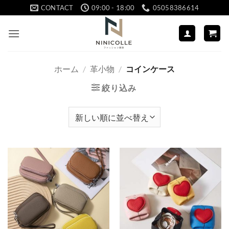
Skip
CONTACT
09:00 - 18:00
05058386614
to
content
ホーム
/
革小物
/
コインケース
絞り込み