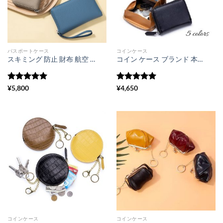
パスポートケース
コインケース
スキミング 防止 財布 航空 券 パスポート ケース 多 機能 財布 革 財布 レディース おしゃれ 本 革 コイン ケース 財布 ストラップ 付 ラウンド ファスナー ウォレット 通帳 パスポート 収納 男女兼用
コイン ケース ブランド 本革 小銭 入れ レディース 使い やすい カード コインケース ボックス型 おしゃれ
5段階中
5
の
5段階中
5
の
¥
5,800
¥
4,650
評価
評価
コインケース
コインケース