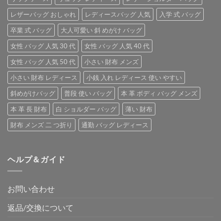
レザーバッグ おしゃれ
レディースバッグ 人気
入学 式 バッグ
卒業 式 バッグ
大人可愛い 斜 めがけ バッグ
女性 バッグ 人気 30 代
女性 バッグ 人気 40 代
女性 バッグ 人気 50 代
小さい 財布 メンズ
小さい 財布 レディース
小銭 入れ レディース 使い やすい
斜めがけバッグ
普段 使い バッグ
本 革 ボディ バッグ メンズ
本 革 長 財布
白 ショルダー バッグ
薄い 財布
財布 メンズ 二 つ折り
通勤 バッグ レディース
ヘルプ＆ガイド
お問い合わせ
返品/交換について