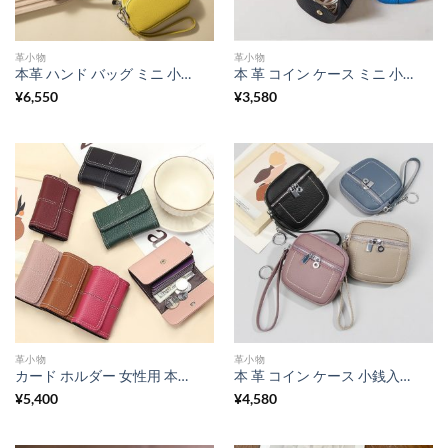
革小物
革小物
本革 ハンド バッグ ミニ 小銭 入れ ボックス 型 小銭 入れ ミニ 財布 キーホルダー 付き 財布 ストラップ付き コインケース 小物 入れ マルチ ポーチ
本 革 コイン ケース ミニ 小銭 入れ シュリンク レザー ミニ 財布 小物入れ レザー ミニ アクセサリー ポーチ イヤホンケース レザー 女子 プレゼント おすすめ
¥
6,550
¥
3,580
革小物
革小物
カード ホルダー 女性用 本革 カード ケース アコーディオン カードケース 小銭入れ 革 本革 コインケース 名刺 ケース 牛革 カード入れ 名刺入れ 大 容量
本 革 コイン ケース 小銭入れ レザー キー ケース コイン ケース ミニ 財布 レディース 40 代 マルチ ポーチ ミニ キーリング 付き コイン ケース 小物 入れ 小さめ コインケース 本 革 ミニ 財布 小銭 入れ カード も 入る
¥
5,400
¥
4,580