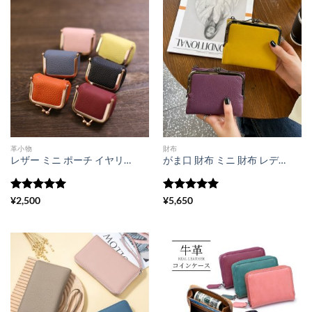
革小物
財布
レザー ミニ ポーチ イヤリング 収納 本革 アクセサリー ケース 本 革 小銭 入れ 革製品 コイン ケース がま口 小銭 入れ ミニ 本革 小物 ちょっとした プレゼント 彼女
がま口 財布 ミニ 財布 レディース 40 代 本 革 ミニ 財布 カード が たくさん 入る 財布 本 革 コイン ケース バレンタイン プレゼント 女性 二 つ折り 財布 レディース 使い やすい
5段階中
5
の
5段階中
5
の
¥
2,500
¥
5,650
評価
評価