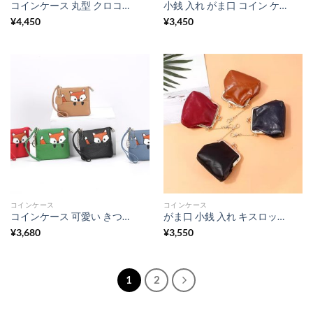
コインケース 丸型 クロコダイル 小銭入れ レディース ミニ コイン ケース イヤホンケース キーホルダー おしゃれ
小銭 入れ がま口 コイン ケース レディース 小さい オイルワックスレザー キーリング 付き コイン ケース 可愛い
¥
4,450
¥
3,450
コインケース
コインケース
コインケース 可愛い きつね 小銭 入れ カード も 入る メンズ レディース コンパクト 財布 薄型
がま口 小銭 入れ キスロック コインケース レディース 可愛い ワックス牛革
¥
3,680
¥
3,550
1
2