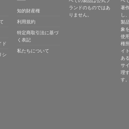
べての製品は公式ブ
べ
ランドのものではあ
著
知的財産権
りません。
し
て
利用規約
製
象
特定商取引法に基づ
使
く表記
イド
権
私たちについて
イ
リシ
あ
サ
理
す