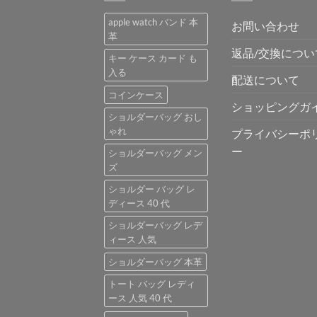
で
¥3,800
apple watch バンド 本
お問い合わせ
し
で
革
た。
す。
返品/交換につい
キー ケース カード も
入る
配送について
コインケース
ショッピングガ
ショルダーバッグ おし
ゃれ
プライバシーポ
ー
ショルダーバッグ メン
ズ
ショルダー バッグ レ
ディース 40 代
ショルダーバッグ レデ
ィース 人気
ショルダーバッグ 本革
トート バッグ レディ
ース 人気 40 代