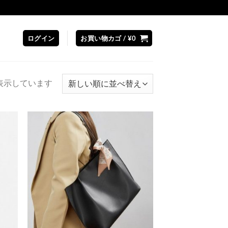
ログイン
お買い物カゴ /
¥
0
新
を表示しています
し
い
順