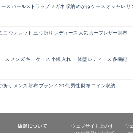
ース パールストラップ メガネ 収納 めがね ケース オシャレ 
 ミニ ウォレット 三 つ折り レディース 人気 カーフレザー財布
ケース メンズ キー ケース 小銭 入れ 一 体型 レディース 多機能
折り メンズ 財布 ブランド 20 代 男性 財布 コイン収納
店舗について
ウェブサイト上のす
ウ