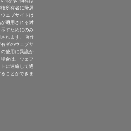
ての製品の商標は
作権所有者に帰属
、ウェブサイトは
品が適用される対
を示すためにのみ
用されます。 著作
所有者のウェブサ
トの使用に異議が
る場合は、ウェブ
イトに連絡して処
することができま
。