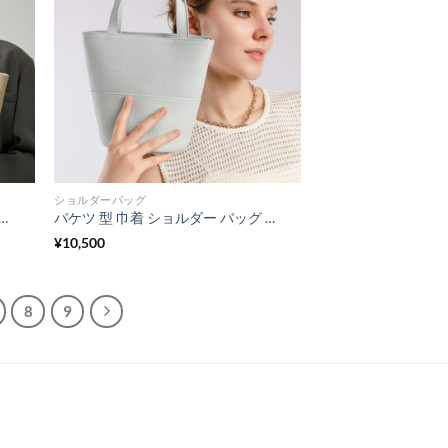
ショルダーバッグ
通勤 バッグ レディース 本 革 トート バッグ 仕事 レディース トートバッグ 人気 女性 バッグ 人気 40 代 軽い トート バッグ 革 鞄 肩掛け 大きめ バッグ
バケツ 型 巾着 ショルダー バッグ 3way バッグ 牛革 小さめ ショルダー バッグ 本 革 ミニトート バッグ 主婦 普段 使い バッグ 40 代 おすすめ の マザーズ バッグ
¥
10,500
8
9