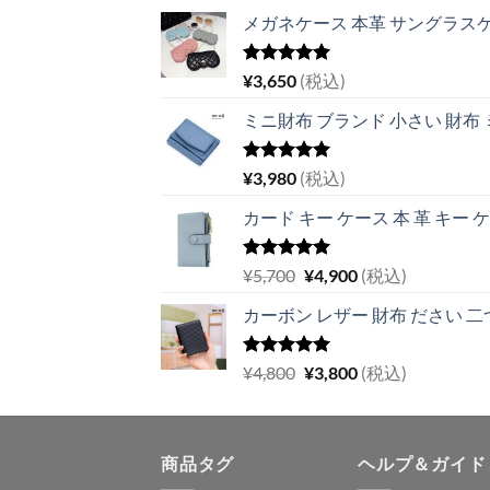
メガネケース 本革 サングラスケ
5段階中
¥
3,650
(税込)
5.00
の評価
ミニ財布 ブランド 小さい 財布
5段階中
¥
3,980
(税込)
5.00
の評価
カード キー ケース 本 革 キー 
5段階中
元
現
¥
5,700
¥
4,900
(税込)
5.00
の評価
の
在
カーボン レザー 財布 ださい 二つ
価
の
格
価
は
格
5段階中
元
現
¥
4,800
¥
3,800
(税込)
5.00
の評価
¥5,700
は
の
在
で
¥4,900
価
の
し
で
格
価
た。
す。
商品タグ
は
格
ヘルプ＆ガイド
¥4,800
は