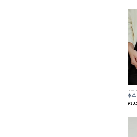
トー
¥
13,