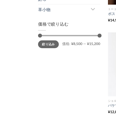
革小物
トー
¥
14,
価格で絞り込む
最
最
価格:
¥8,500
—
¥15,200
絞り込み
低
高
価
価
格
格
ショ
¥
12,