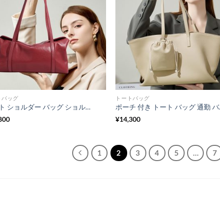
トバッグ
トートバッグ
トート ショルダー バッグ ショルダー バッグ 革 かわいい 小脇 に 抱える バッグ 枕 型 ショルダー バッグ トート バッグ 小さい レディース カジュアル カバン レディース 女性 人気 バッグ
ポーチ 付き トート バッグ 
800
¥
14,300
1
2
3
4
5
…
7