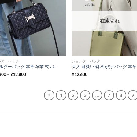
在庫切れ
ルダーバッグ
ショルダーバッグ
ショルダーバッグ 本革 卒業 式 バッグ 普段 使い バッグ 40 代 本 革 バッグ レディース 軽い 3way 斜めがけ レザーバッグ
大人 可愛い 斜
価
800
–
¥
12,800
¥
12,600
格
帯:
¥11,800
–
1
2
3
…
7
8
9
¥12,800