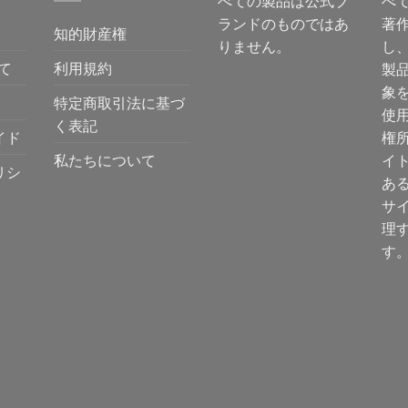
べての製品は公式ブ
べ
ランドのものではあ
著
知的財産権
りません。
し
て
利用規約
製
象
特定商取引法に基づ
使
く表記
イド
権
私たちについて
イ
リシ
あ
サ
理
す