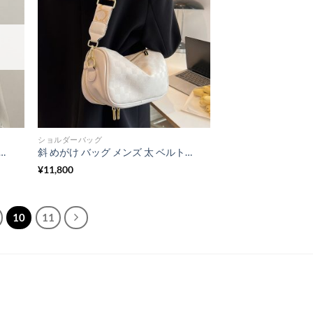
ショルダーバッグ
 めがけ バッグ 本革 2way ショルダー バッグ グリーン 縦型 ポシェット おしゃれ
斜 めがけ バッグ メンズ 太 ベルト ショルダー バッグ 女性 バッグ 人気 20代 30代 40 代 カジュアル ボディバッグ 肩掛け カバン
¥
11,800
10
11