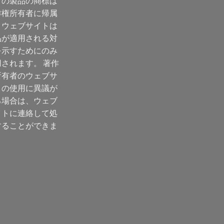
ての製品の商標は
作権所有者に帰属
、ウェブサイトは
品が適用される対
を示すためにのみ
用されます。 著作
所有者のウェブサ
トの使用に異議が
る場合は、ウェブ
イトに連絡して処
することができま
。