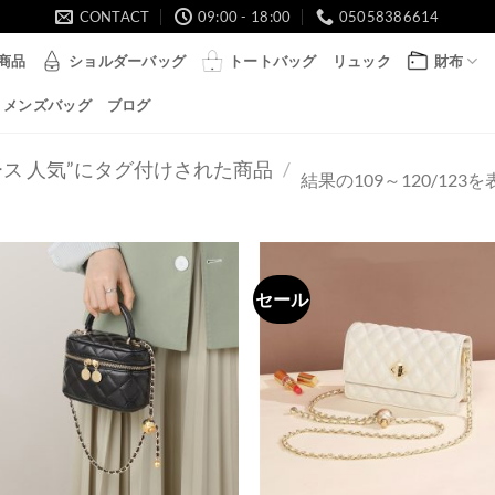
CONTACT
09:00 - 18:00
05058386614
商品
ショルダーバッグ
トートバッグ
リュック
財布
メンズバッグ
ブログ
ース 人気”にタグ付けされた商品
/
結果の109～120/12
セール