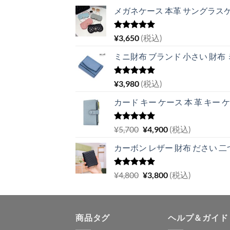
メガネケース 本革 サングラスケ
5段階中
¥
3,650
(税込)
5.00
の評価
ミニ財布 ブランド 小さい 財布
5段階中
¥
3,980
(税込)
5.00
の評価
カード キー ケース 本 革 キー 
5段階中
元
現
¥
5,700
¥
4,900
(税込)
5.00
の評価
の
在
カーボン レザー 財布 ださい 二つ
価
の
格
価
は
格
5段階中
元
現
¥
4,800
¥
3,800
(税込)
5.00
の評価
¥5,700
は
の
在
で
¥4,900
価
の
し
で
格
価
た。
す。
商品タグ
は
格
ヘルプ＆ガイド
¥4,800
は