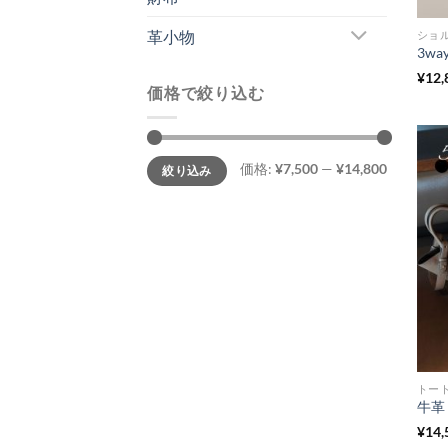
革小物
ショ
¥
12,
価格で絞り込む
最
最
価格:
¥7,500
—
¥14,800
絞り込み
低
高
価
価
格
格
トー
¥
14,