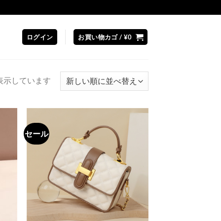
ログイン
お買い物カゴ /
¥
0
新
3を表示しています
し
い
順
セール