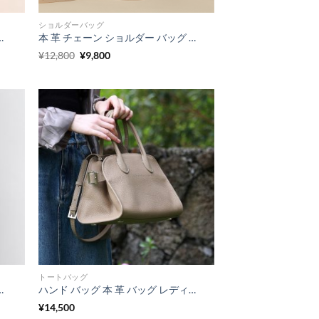
ショルダーバッグ
気 40 代 ショルダー バッグ 斜 めがけ 30 代 鞄 カジュアル レディース
本 革 チェーン ショルダー バッグ 30 代 女性 に 人気 の バッグ キルティング 風 2way ショルダー バッグ 軽く て 持ち やすい バッグ かわいい
元
現
¥
12,800
¥
9,800
の
在
価
の
格
価
は
格
¥12,800
は
で
¥9,800
し
で
た。
す。
トートバッグ
い 通勤 バッグ 女性 ショルダーバッグ 40代 50代
ハンド バッグ 本 革 バッグ レディース 人気 ショルダーバッグ 一生もの 女性 バッグ 人気 30代 主婦 カバン 流行り 買っ て よかった バッグ
¥
14,500