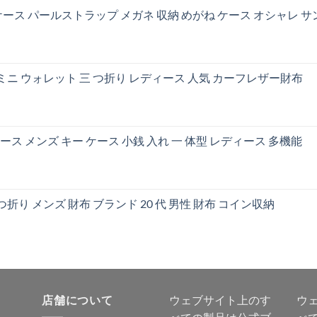
ース パールストラップ メガネ 収納 めがね ケース オシャレ 
 ミニ ウォレット 三 つ折り レディース 人気 カーフレザー財布
ケース メンズ キー ケース 小銭 入れ 一 体型 レディース 多機能
折り メンズ 財布 ブランド 20 代 男性 財布 コイン収納
店舗について
ウェブサイト上のす
ウ