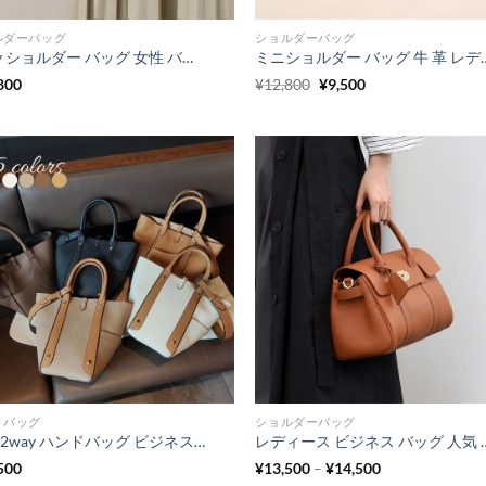
ルダーバッグ
ショルダーバッグ
3way ショルダー バッグ 女性 バッグ 人気 30 代 本 革 チェーン ショルダー バッグ 普段 使い バッグ 40 代 大人 可愛い ショルダー バッグ
ミニショルダー バッグ 牛 革 レディース ショルダー バッグ 人
元
現
800
¥
12,800
¥
9,500
の
在
価
の
格
価
は
格
¥12,800
は
で
¥9,500
し
で
た。
す。
トバッグ
ショルダーバッグ
牛革 2way ハンドバッグ ビジネスバッグ レディース ショルダー バケツ 型 トートバッグ 女性 人気 30代 カバン カジュアル 普段使い
レディース ビジネス バッグ 人気 30代 軽
価
500
¥
13,500
–
¥
14,500
格