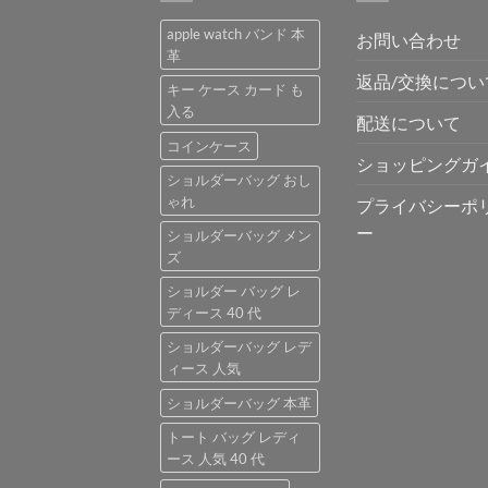
で
¥3,800
apple watch バンド 本
お問い合わせ
し
で
革
た。
す。
返品/交換につい
キー ケース カード も
入る
配送について
コインケース
ショッピングガ
ショルダーバッグ おし
ゃれ
プライバシーポ
ー
ショルダーバッグ メン
ズ
ショルダー バッグ レ
ディース 40 代
ショルダーバッグ レデ
ィース 人気
ショルダーバッグ 本革
トート バッグ レディ
ース 人気 40 代