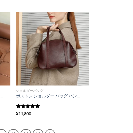
評価
ショルダーバッグ
 トート バッグ a4 本 革 トート バッグ 柔らかい 女性 バッグ 人気 40 代 軽い トート バッグ 通勤 バッグ レディース 40 代 肩掛け バック レディース 2way バッグ
ボストン ショルダー バッグ ハンドバッグ ショルダーバッグ 黒 ミニ ボストン バッグ 本 革 斜め 掛け バッグ レディース 50代 女性 バッグ
5段階中
5
の
¥
11,800
評価