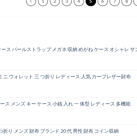
1
2
3
4
5
6
7
8
ース パールストラップ メガネ 収納 めがね ケース オシャレ 
 ミニ ウォレット 三 つ折り レディース 人気 カーフレザー財布
ケース メンズ キー ケース 小銭 入れ 一 体型 レディース 多機能
折り メンズ 財布 ブランド 20 代 男性 財布 コイン収納