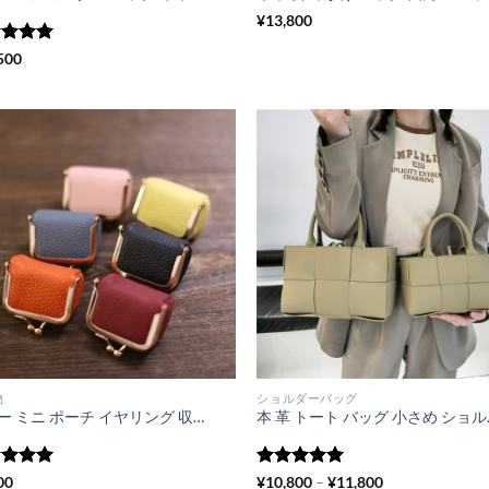
¥
13,800
階中
5
の
500
価
物
ショルダーバッグ
レザー ミニ ポーチ イヤリング 収納 本革 アクセサリー ケース 本 革 小銭 入れ 革製品 コイン ケース がま口 小銭 入れ ミニ 本革 小物 ちょっとした プレゼント 彼女
本 革 トート バッグ 小さ
階中
5
の
5段階中
5
の
価
00
¥
10,800
–
¥
11,800