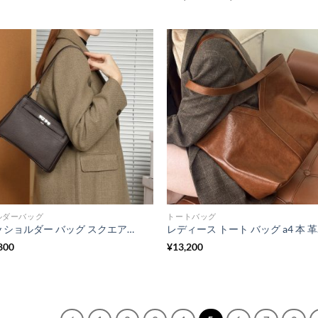
格
価
評価
帯:
¥10,800
–
¥11,800
ルダーバッグ
トートバッグ
2way ショルダー バッグ スクエア ショルダー バッグ 本 革 バッグ レディース おしゃれ レディース バッグ 高級 革 鞄 シンプル 普段 使い も できる フォーマル バッグ セレモニー バッグ 結婚 式 卒業 式 バッグ
レディース
800
¥
13,200