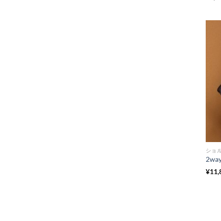
評
ショ
¥
11,