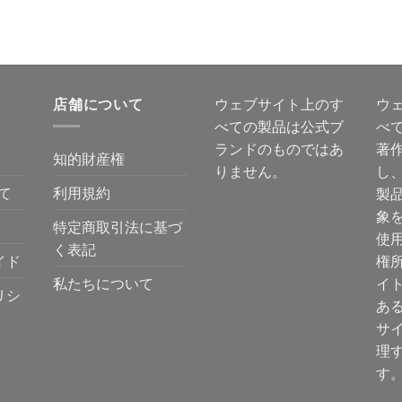
店舗について
ウェブサイト上のす
ウ
べての製品は公式ブ
べ
ランドのものではあ
著
知的財産権
りません。
し
て
利用規約
製
象
特定商取引法に基づ
使
く表記
イド
権
私たちについて
イ
リシ
あ
サ
理
す