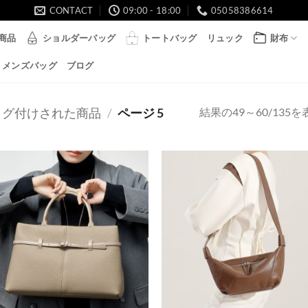
CONTACT
09:00 - 18:00
05058386614
商品
ショルダーバッグ
トートバッグ
リュック
財布
メンズバッグ
ブログ
結果の49～60/135
”にタグ付けされた商品
/
ページ 5