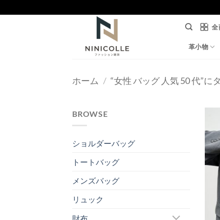
Skip
to
全
content
革小物
ホーム
/
“女性 バッグ 人気 50 代
BROWSE
ショルダーバッグ
トートバッグ
メンズバッグ
リュック
財布