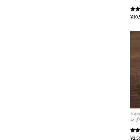
5段
¥
10,
評
革小
5段
¥
2,5