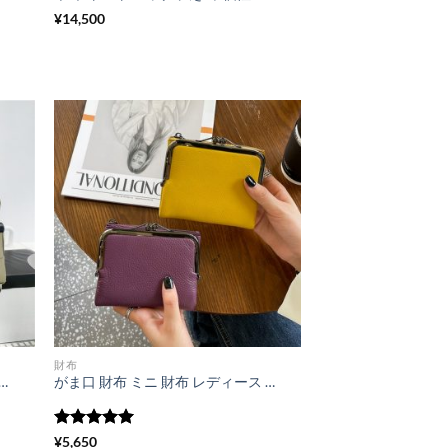
¥
14,500
財布
め ショルダー バッグ レディース カジュアル 2way バッグ ミニ ハンドバッグ 女性 バッグ 人気 40 代 軽い トート バッグ 編み 風 カバン
がま口 財布 ミニ 財布 レディース 40 代 本 革 ミニ 財布 カード が たくさん 入る 財布 本 革 コイン ケース バレンタイン プレゼント 女性 二 つ折り 財布 レディース 使い やすい
5段階中
5
の
¥
5,650