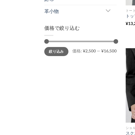
革小物
トー
¥
13,
価格で絞り込む
最
最
価格:
¥2,500
—
¥16,500
絞り込み
低
高
価
価
格
格
ショ