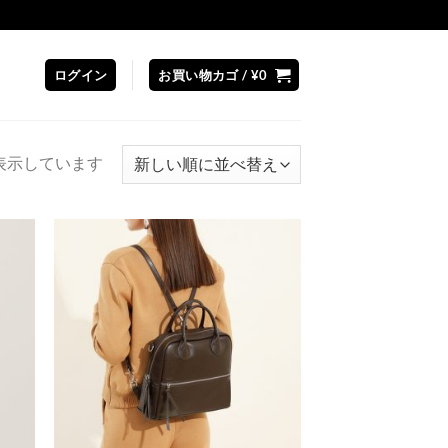
ログイン
お買い物カゴ /
¥
0
新
を表示しています
し
い
順