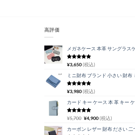
高評価
メガネケース 本革 サングラスケ
5段階中
¥
3,650
(税込)
5.00
の評価
ミニ財布 ブランド 小さい 財布
5段階中
¥
3,980
(税込)
5.00
の評価
カード キー ケース 本 革 キー 
5段階中
元
現
¥
5,700
¥
4,900
(税込)
5.00
の評価
の
在
カーボン レザー 財布 ださい 二つ
価
の