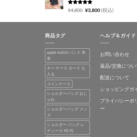
格
価
は
格
5段階中
元
現
¥
4,800
¥
3,800
(税込)
5.00
の評価
¥5,700
は
の
在
で
¥4,900
価
の
し
で
格
価
た。
す。
商品タグ
は
格
ヘルプ＆ガイド
¥4,800
は
で
¥3,800
apple watch バンド 本
お問い合わせ
し
で
革
た。
す。
返品/交換につい
キー ケース カード も
入る
配送について
コインケース
ショッピングガ
ショルダーバッグ おし
ゃれ
プライバシーポ
ー
ショルダーバッグ メン
ズ
ショルダー バッグ レ
ディース 40 代