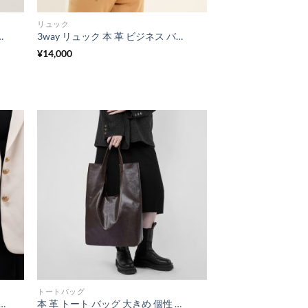
リュック
グ レディース ショルダー バッグ 本 革 牛革 斜 めがけ バッグ カジュアル カバン レディース
3way リュック 本 革 ビジネス バッグ リュック 2way 大人 可愛い 斜 めがけ バッグ 軽い 本 牛革 多 機能 ショルダー バッグ きれい め ショルダー バッグ シンプル バック レディース 女子大生 カバン
¥
14,000
トートバッグ
い バッグ ショルダー 黒 の バッグ レディース 通勤 バッグ レディース 40 代 ビジネス バッグ 3way トップ ハンドル バッグ 本 革 レディース バッグ 人気
本 革 トート バッグ 大きめ 個性 的 な バッグ レディース a4 サイズ が 入る バッグ 肩掛け バッグ レザー 40 代 女性 人気 バッグ 主婦 普段 使い バッグ 40 代