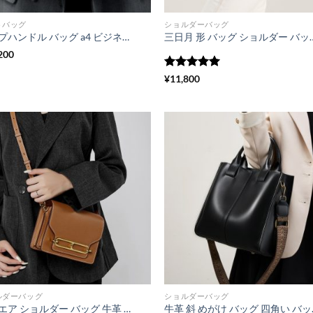
トバッグ
ショルダーバッグ
トップハンドル バッグ a4 ビジネス バッグ レディース 牛革 斜 めがけ バッグ レディース トート バッグ おしゃれ 本 革 ショルダー バッグ レディース フォーマル カバン 卒業 式 バッグ 卒 園 式 バッグ バッグ 冠 婚 葬祭
三日月 形 バッグ ショルダー バッグ クロス ボディ 三日月 ショルダー バッ
200
5段階中
5
の
¥
11,800
評価
ルダーバッグ
ショルダーバッグ
スクエア ショルダー バッグ 牛革 バッグ ショルダー 大人 可愛い 斜 めがけ バッグ 軽い 通勤 バッグ 本 革 レディース 小さい カバン 斜 めがけ 女性 バッグ 人気 40 代 カジュアル
牛革 斜 めがけ バッグ 四角