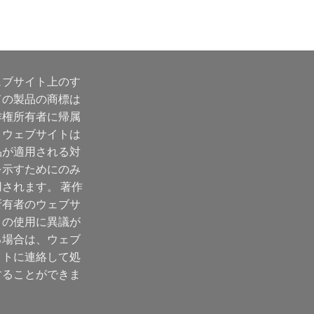
ェブサイト上のす
ての製品の商標は
作権所有者に帰属
、ウェブサイトは
品が適用される対
を示すためにのみ
用されます。 著作
所有者のウェブサ
トの使用に異議が
る場合は、ウェブ
イトに連絡して処
することができま
。