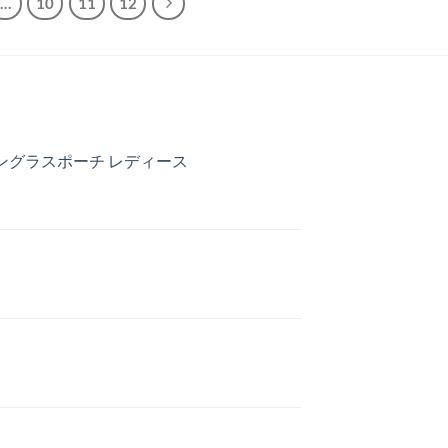
…
10
11
12
サングラスポーチ レディース