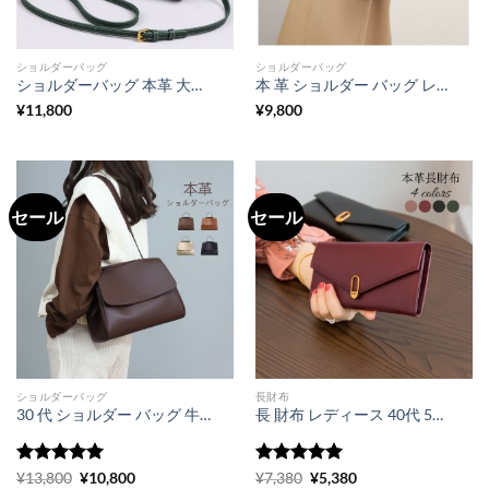
ショルダーバッグ
ショルダーバッグ
ショルダーバッグ 本革 大人 可愛い 斜 めがけ バッグ レトロ 女性 バッグ 人気 30代 40代 小さい カバン
本 革 ショルダー バッグ レディース 斜め掛け おしゃれ 軽い カバン ミニ ショルダー シンプル
¥
11,800
¥
9,800
セール
セール
ショルダーバッグ
長財布
30 代 ショルダー バッグ 牛革 レトロ バッグ 3way トートバッグ ショルダー 通勤 通学 入学式 卒業式 かるい かばん
長 財布 レディース 40代 50代 人気 薄い 財布 牛革 ロング ウォレット 誕生日 結婚 記念 日 プレゼント
5段階中
5
元
の
現
5段階中
元
5
の
現
¥
13,800
¥
10,800
¥
7,380
¥
5,380