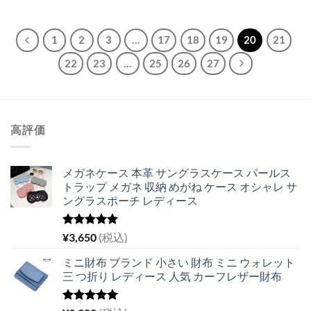
の
在
の
在
評価
評価
価
の
価
の
格
価
格
価
は
格
は
格
¥13,800
は
¥7,380
は
1
2
3
…
17
18
19
20
21
で
¥10,800
で
¥5,380
し
で
し
で
22
23
…
25
26
27
た。
す。
た。
す。
高評価
メガネケース 本革 サングラスケース パールス
トラップ メガネ 収納 めがね ケース オシャレ サ
ングラスポーチ レディース
5段階中
¥
3,650
(税込)
5.00
の評価
ミニ財布 ブランド 小さい 財布 ミニ ウォレット
三 つ折り レディース 人気 カーフレザー財布
5段階中