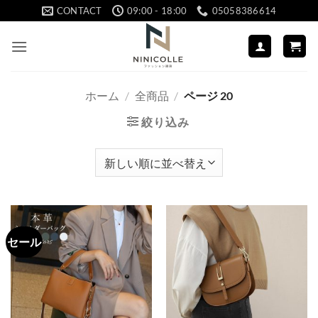
Skip
CONTACT
09:00 - 18:00
05058386614
to
content
ホーム
/
全商品
/
ページ 20
絞り込み
セール