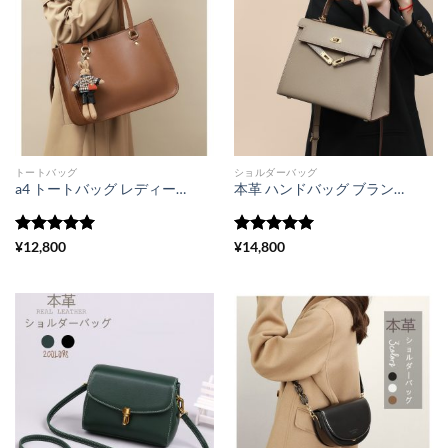
トートバッグ
ショルダーバッグ
a4 トートバッグ レディース 通勤バッグ おすすめトートバッグ 自立 肩掛け カバン クマチャーム付き
本革 ハンドバッグ ブランド 30 代 ママ ショルダー バッグ 人気 卒業 式 バッグ 40 代 通勤 バッグ レディース おすすめ
5段階中
5
の
5段階中
5
の
¥
12,800
¥
14,800
評価
評価