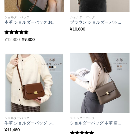
ショルダーバッグ
ショルダーバッグ
本革 ショルダーバッグ おしゃれ 30代 40 代 バッグ ブランド お 手頃 入学式 卒業 式 バッグ マザーズ バッグ ショルダー
ブラウン ショルダー バッグ 2way 大人 可愛い 斜 めがけ バッグ きれいめ 肩掛け カバン 通勤 通学 ショルダー バッグ レディース 小さめ
¥
10,800
5段階中
5
元
の
現
¥
12,800
¥
9,800
の
在
評価
価
の
格
価
は
格
¥12,800
は
で
¥9,800
し
で
た。
す。
ショルダーバッグ
ショルダーバッグ
牛革 ショルダーバッグ レディース 斜 めがけ バッグ おしゃれ 普段 使い バッグ ポシェット 人気 カジュアル
ショルダーバッグ 本革 肩掛け カバン 通勤 バッグ レディース 30代 40代 マザーズ バッグ ショルダー
¥
11,480