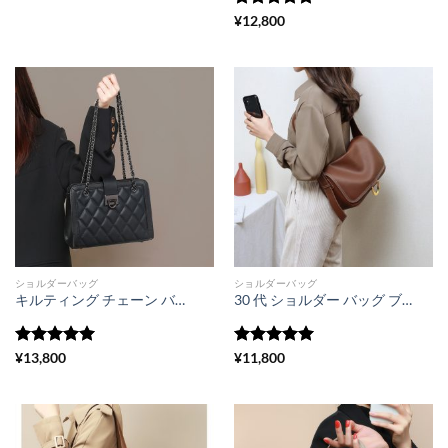
5段階中
5
の
¥
12,800
評価
ショルダーバッグ
ショルダーバッグ
キルティング チェーン バッグ 牛革 ショルダーバッグ 黒 かわいい デート パーティー バッグ 肩掛け カバン 通勤 通学
30 代 ショルダー バッグ ブランド お 手頃 牛革 斜 めがけ バッグ おしゃれ 太 ベルト
5段階中
5
の
5段階中
5
の
¥
13,800
¥
11,800
評価
評価