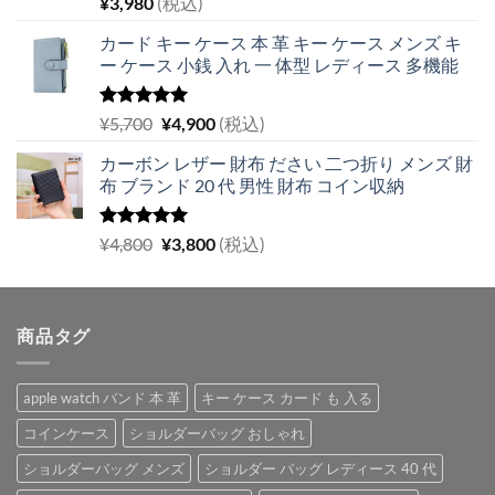
¥
3,980
(税込)
5.00
の評価
カード キー ケース 本 革 キー ケース メンズ キ
ー ケース 小銭 入れ 一 体型 レディース 多機能
5段階中
元
現
¥
5,700
¥
4,900
(税込)
5.00
の評価
の
在
カーボン レザー 財布 ださい 二つ折り メンズ 財
価
の
布 ブランド 20 代 男性 財布 コイン収納
格
価
は
格
¥5,700
は
5段階中
元
現
¥
4,800
¥
3,800
(税込)
5.00
の評価
で
¥4,900
の
在
し
で
価
の
た。
す。
格
価
商品タグ
は
格
¥4,800
は
で
¥3,800
apple watch バンド 本 革
キー ケース カード も 入る
し
で
た。
す。
コインケース
ショルダーバッグ おしゃれ
ショルダーバッグ メンズ
ショルダー バッグ レディース 40 代