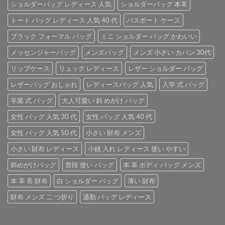
ショルダーバッグ レディース 人気
ショルダーバッグ 本革
トート バッグ レディース 人気 40 代
パスポート ケース
ブラック フォーマル バッグ
ミニ ショルダー バッグ かわいい
メッセンジャーバッグ
メンズバッグ
メンズ 小さい カバン 30代
リップケース
リュック レディース
レザー ショルダー バッグ
レザーバッグ おしゃれ
レディースバッグ 人気
入学 式 バッグ
卒業 式 バッグ
大人可愛い 斜 めがけ バッグ
女性 バッグ 人気 30 代
女性 バッグ 人気 40 代
女性 バッグ 人気 50 代
小さい 財布 メンズ
小さい 財布 レディース
小銭 入れ レディース 使い やすい
斜めがけバッグ
普段 使い バッグ
本 革 ボディ バッグ メンズ
本 革 長 財布
白 ショルダー バッグ
薄い 財布
財布 メンズ 二 つ折り
通勤 バッグ レディース