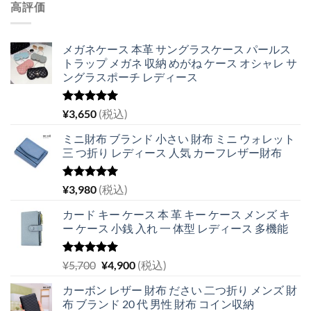
高評価
メガネケース 本革 サングラスケース パールス
トラップ メガネ 収納 めがね ケース オシャレ サ
ングラスポーチ レディース
5段階中
¥
3,650
(税込)
5.00
の評価
ミニ財布 ブランド 小さい 財布 ミニ ウォレット
三 つ折り レディース 人気 カーフレザー財布
5段階中
¥
3,980
(税込)
5.00
の評価
カード キー ケース 本 革 キー ケース メンズ キ
ー ケース 小銭 入れ 一 体型 レディース 多機能
5段階中
元
現
¥
5,700
¥
4,900
(税込)
5.00
の評価
の
在
カーボン レザー 財布 ださい 二つ折り メンズ 財
価
の
布 ブランド 20 代 男性 財布 コイン収納
格
価