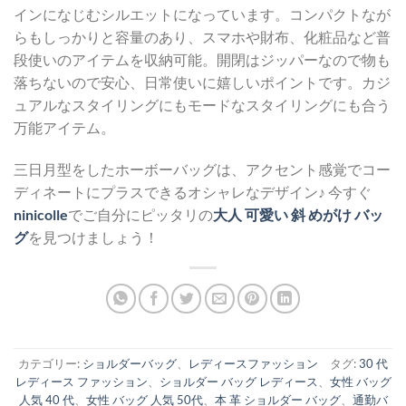
インになじむシルエットになっています。コンパクトなが
らもしっかりと容量のあり、スマホや財布、化粧品など普
段使いのアイテムを収納可能。開閉はジッパーなので物も
落ちないので安心、日常使いに嬉しいポイントです。カジ
ュアルなスタイリングにもモードなスタイリングにも合う
万能アイテム。
三日月型をしたホーボーバッグは、アクセント感覚でコー
ディネートにプラスできるオシャレなデザイン♪ 今すぐ
ninicolle
でご自分にピッタリの
大人 可愛い 斜 めがけ バッ
グ
を見つけましょう！
カテゴリー:
ショルダーバッグ
、
レディースファッション
タグ:
30 代
レディース ファッション
、
ショルダー バッグ レディース
、
女性 バッグ
人気 40 代
、
女性 バッグ 人気 50代
、
本 革 ショルダー バッグ
、
通勤バ