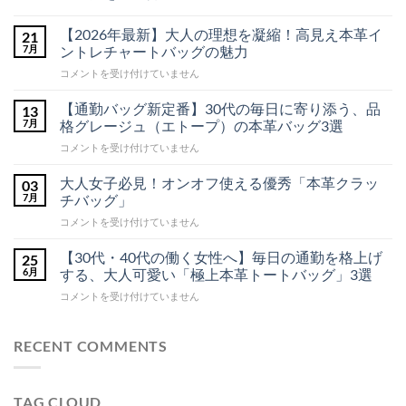
大
コ
人
メ
【2026年最新】大人の理想を凝縮！高見え本革イ
21
の
ン
男
ト
7月
ントレチャートバッグの魅力
を
は
格
ま
【2026
コメントを受け付けていません
上
だ
年
げ
あ
最
す
り
【通勤バッグ新定番】30代の毎日に寄り添う、品
13
る。
ま
新】
7月
格グレージュ（エトープ）の本革バッグ3選
ブ
せ
大
ラ
ん
【通
コメントを受け付けていません
人
ッ
勤
ク
の
本
バ
理
大人女子必見！オンオフ使える優秀「本革クラッ
03
革
ッ
想
7月
チバッグ」
シ
グ
ョ
を
大
コメントを受け付けていません
ル
新
凝
ダ
人
定
縮！
ー
女
番】
【30代・40代の働く女性へ】毎日の通勤を格上げ
25
高
バ
子
ッ
30
6月
する、大人可愛い「極上本革トートバッグ」3選
見
グ
必
代
え
を
【30
コメントを受け付けていません
見！
の
本
ご
代・
オ
毎
紹
革
40
介！
ン
日
イ
へ
代
RECENT COMMENTS
オ
に
ン
の
の
フ
寄
ト
働
使
り
レ
く
え
添
チ
TAG CLOUD
女
る