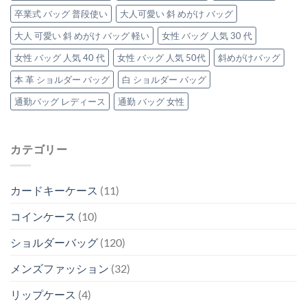
ッ
卒業式 バッグ 普段使い
大人可愛い 斜 めがけ バッグ
グ」
3
大人 可愛い 斜 めがけ バッグ 軽い
女性 バッグ 人気 30 代
選
は
女性 バッグ 人気 40 代
女性 バッグ 人気 50代
斜めがけバッグ
本 革 ショルダー バッグ
白 ショルダー バッグ
通勤バッグ レディース
通勤 バッグ 女性
カテゴリー
カードキーケース
(11)
コインケース
(10)
ショルダーバッグ
(120)
メンズファッション
(32)
リップケース
(4)