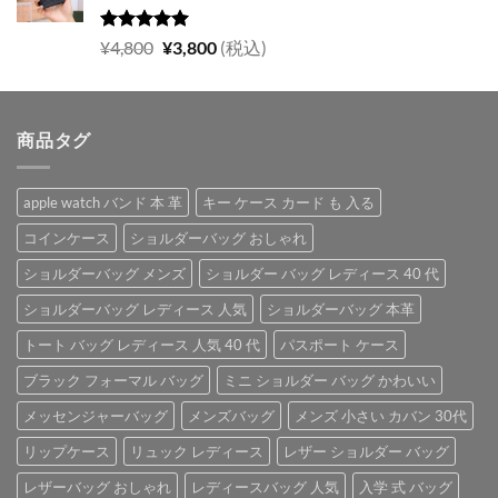
は
格
¥5,700
は
5段階中
元
現
¥
4,800
¥
3,800
(税込)
5.00
の評価
で
¥4,900
の
在
し
で
価
の
た。
す。
格
価
商品タグ
は
格
¥4,800
は
で
¥3,800
apple watch バンド 本 革
キー ケース カード も 入る
し
で
た。
す。
コインケース
ショルダーバッグ おしゃれ
ショルダーバッグ メンズ
ショルダー バッグ レディース 40 代
ショルダーバッグ レディース 人気
ショルダーバッグ 本革
トート バッグ レディース 人気 40 代
パスポート ケース
ブラック フォーマル バッグ
ミニ ショルダー バッグ かわいい
メッセンジャーバッグ
メンズバッグ
メンズ 小さい カバン 30代
リップケース
リュック レディース
レザー ショルダー バッグ
レザーバッグ おしゃれ
レディースバッグ 人気
入学 式 バッグ