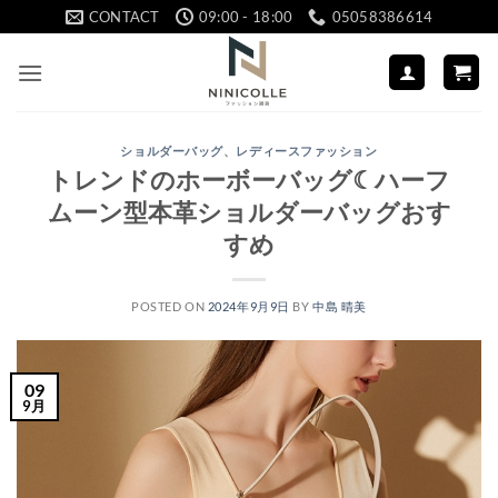
Skip
CONTACT
09:00 - 18:00
05058386614
to
content
ショルダーバッグ
、
レディースファッション
トレンドのホーボーバッグ☾ハーフ
ムーン型本革ショルダーバッグおす
すめ
POSTED ON
2024年9月9日
BY
中島 晴美
09
9月