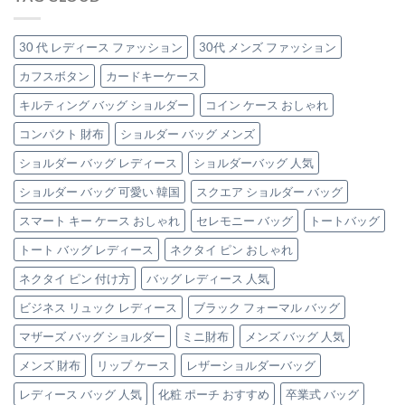
う、
ャ
性
優
品
ー
へ】
秀
格
ト
毎
「本
30 代 レディース ファッション
30代 メンズ ファッション
グ
バ
日
革
レ
ッ
の
カフスボタン
カードキーケース
ク
ー
グ
通
ラ
ジ
の
キルティング バッグ ショルダー
コイン ケース おしゃれ
勤
ッ
ュ
魅
を
チ
（エ
力
コンパクト 財布
ショルダー バッグ メンズ
格
バ
ト
は
上
ッ
ー
ショルダー バッグ レディース
ショルダーバッグ 人気
げ
グ」
プ）
す
は
の
ショルダー バッグ 可愛い 韓国
スクエア ショルダー バッグ
る、
本
大
革
スマート キー ケース おしゃれ
セレモニー バッグ
トートバッグ
人
バ
可
ッ
トート バッグ レディース
ネクタイ ピン おしゃれ
愛
グ
い
ネクタイ ピン 付け方
バッグ レディース 人気
3
「極
選
上
ビジネス リュック レディース
ブラック フォーマル バッグ
は
本
革
マザーズ バッグ ショルダー
ミニ財布
メンズ バッグ 人気
ト
メンズ 財布
リップ ケース
レザーショルダーバッグ
ー
ト
レディース バッグ 人気
化粧 ポーチ おすすめ
卒業式 バッグ
バ