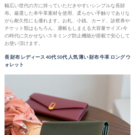
幅広い世代の方に持っていただきやすいシンプルな長財
布。厳選した本牛革素材を使用、柔らかい手触りでありな
がら耐久性にも優れます。お札、小銭、カード、診察券や
チケット類はもちろん、通帳もしまえる大容量サイズ♪今
の時代に欠かせないスキミング防止機能が搭載で安心して
お使い頂けます。
長 財布 レディース 40代 50代 人気 薄い 財布 牛革 ロング ウ
ォレット