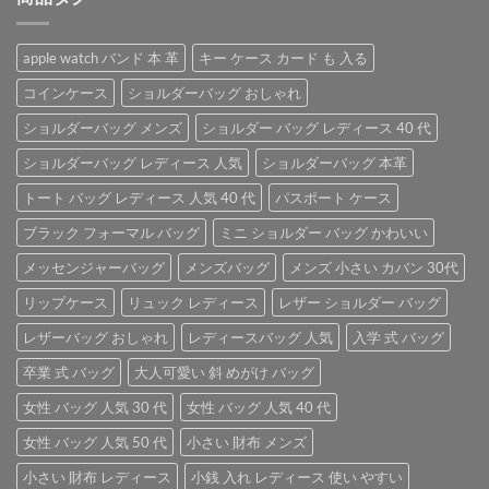
¥4,800
は
で
¥3,800
apple watch バンド 本 革
キー ケース カード も 入る
し
で
た。
す。
コインケース
ショルダーバッグ おしゃれ
ショルダーバッグ メンズ
ショルダー バッグ レディース 40 代
ショルダーバッグ レディース 人気
ショルダーバッグ 本革
トート バッグ レディース 人気 40 代
パスポート ケース
ブラック フォーマル バッグ
ミニ ショルダー バッグ かわいい
メッセンジャーバッグ
メンズバッグ
メンズ 小さい カバン 30代
リップケース
リュック レディース
レザー ショルダー バッグ
レザーバッグ おしゃれ
レディースバッグ 人気
入学 式 バッグ
卒業 式 バッグ
大人可愛い 斜 めがけ バッグ
女性 バッグ 人気 30 代
女性 バッグ 人気 40 代
女性 バッグ 人気 50 代
小さい 財布 メンズ
小さい 財布 レディース
小銭 入れ レディース 使い やすい