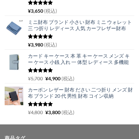
5段階中
¥
3,650
(税込)
5.00
の評価
ミニ財布 ブランド 小さい 財布 ミニ ウォレット
三 つ折り レディース 人気 カーフレザー財布
5段階中
¥
3,980
(税込)
5.00
の評価
カード キー ケース 本 革 キー ケース メンズ キ
ー ケース 小銭 入れ 一 体型 レディース 多機能
5段階中
元
現
¥
5,700
¥
4,900
(税込)
5.00
の評価
の
在
カーボン レザー 財布 ださい 二つ折り メンズ 財
価
の
布 ブランド 20 代 男性 財布 コイン収納
格
価
は
格
¥5,700
は
5段階中
元
現
¥
4,800
¥
3,800
(税込)
5.00
の評価
で
¥4,900
の
在
し
で
価
の
た。
す。
格
価
商品タグ
は
格