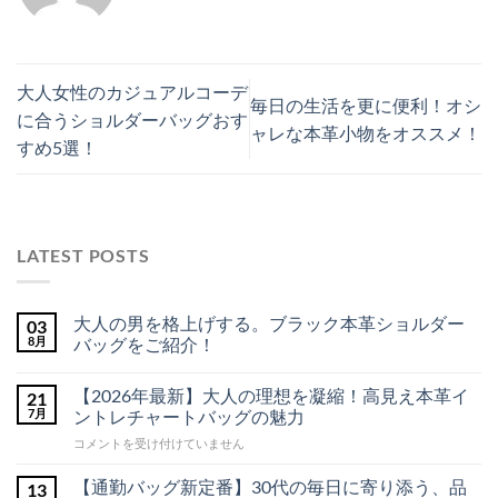
大人女性のカジュアルコーデ
毎日の生活を更に便利！オシ
に合うショルダーバッグおす
ャレな本革小物をオススメ！
すめ5選！
LATEST POSTS
大人の男を格上げする。ブラック本革ショルダー
03
8月
バッグをご紹介！
大
コ
人
メ
【2026年最新】大人の理想を凝縮！高見え本革イ
21
の
ン
男
ト
7月
ントレチャートバッグの魅力
を
は
格
ま
【2026
コメントを受け付けていません
上
だ
年
げ
あ
最
す
り
【通勤バッグ新定番】30代の毎日に寄り添う、品
13
る。
ま