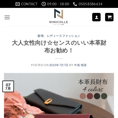
Skip
CONTACT
09:00 - 18:00
05058386614
to
content
財布
、
レディースファッション
大人女性向け☆センスのいい本革財
布お勧め！
POSTED ON
2023年7月7日
BY
中島 晴美
07
7月