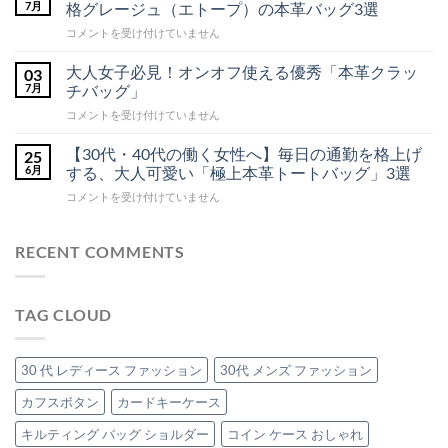
新】
7月
格グレージュ（エトープ）の本革バッグ3選
ブ
せ
大
ラ
ん
【通
コメントを受け付けていません
人
ッ
勤
ク
の
本
バ
理
大人女子必見！オンオフ使える優秀「本革クラッ
03
革
ッ
想
7月
チバッグ」
シ
グ
ョ
を
大
コメントを受け付けていません
ル
新
凝
ダ
人
定
縮！
ー
女
番】
【30代・40代の働く女性へ】毎日の通勤を格上げ
25
高
バ
子
ッ
30
6月
する、大人可愛い「極上本革トートバッグ」3選
見
グ
必
代
え
を
【30
コメントを受け付けていません
見！
の
本
ご
代・
オ
毎
紹
革
40
介！
ン
日
イ
へ
代
RECENT COMMENTS
オ
に
ン
の
の
フ
寄
ト
働
使
り
レ
く
え
添
チ
TAG CLOUD
女
る
う、
ャ
性
優
品
ー
へ】
秀
格
ト
毎
「本
30 代 レディース ファッション
30代 メンズ ファッション
グ
バ
日
革
レ
ッ
の
カフスボタン
カードキーケース
ク
ー
グ
通
ラ
ジ
の
キルティング バッグ ショルダー
コイン ケース おしゃれ
勤
ッ
ュ
魅