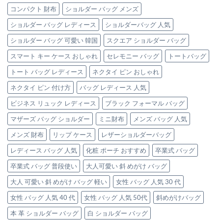
を
チ
（エ
力
コンパクト 財布
ショルダー バッグ メンズ
格
バ
ト
は
上
ッ
ー
ショルダー バッグ レディース
ショルダーバッグ 人気
げ
グ」
プ）
す
は
の
ショルダー バッグ 可愛い 韓国
スクエア ショルダー バッグ
る、
本
大
革
スマート キー ケース おしゃれ
セレモニー バッグ
トートバッグ
人
バ
可
ッ
トート バッグ レディース
ネクタイ ピン おしゃれ
愛
グ
い
ネクタイ ピン 付け方
バッグ レディース 人気
3
「極
選
上
ビジネス リュック レディース
ブラック フォーマル バッグ
は
本
革
マザーズ バッグ ショルダー
ミニ財布
メンズ バッグ 人気
ト
メンズ 財布
リップ ケース
レザーショルダーバッグ
ー
ト
レディース バッグ 人気
化粧 ポーチ おすすめ
卒業式 バッグ
バ
ッ
卒業式 バッグ 普段使い
大人可愛い 斜 めがけ バッグ
グ」
3
大人 可愛い 斜 めがけ バッグ 軽い
女性 バッグ 人気 30 代
選
は
女性 バッグ 人気 40 代
女性 バッグ 人気 50代
斜めがけバッグ
本 革 ショルダー バッグ
白 ショルダー バッグ