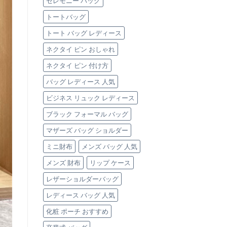
セレモニー バッグ
バ
ッ
トートバッグ
グ」
3
トート バッグ レディース
選
は
ネクタイ ピン おしゃれ
ネクタイ ピン 付け方
バッグ レディース 人気
ビジネス リュック レディース
ブラック フォーマル バッグ
マザーズ バッグ ショルダー
ミニ財布
メンズ バッグ 人気
メンズ 財布
リップ ケース
レザーショルダーバッグ
レディース バッグ 人気
化粧 ポーチ おすすめ