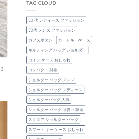
魅
TAG CLOUD
「本
レ
女
力
革
ー
性
は
ク
ジ
へ】
ラ
ュ
毎
30 代 レディース ファッション
ッ
（エ
日
チ
ト
の
30代 メンズ ファッション
バ
ー
通
ッ
プ）
カフスボタン
カードキーケース
勤
グ」
の
を
は
キルティング バッグ ショルダー
本
格
革
上
コイン ケース おしゃれ
バ
げ
ッ
す
3
コンパクト 財布
グ
る、
3
大
ショルダー バッグ メンズ
選
人
は
可
ショルダー バッグ レディース
愛
い
ショルダーバッグ 人気
「極
上
ショルダー バッグ 可愛い 韓国
本
革
スクエア ショルダー バッグ
ト
スマート キー ケース おしゃれ
ー
ト