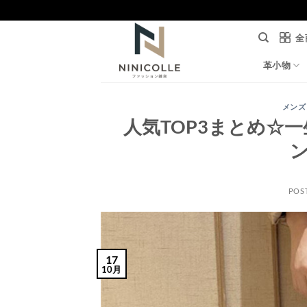
Skip
to
全
content
革小物
メンズ
人気TOP3まとめ☆
POS
17
10月