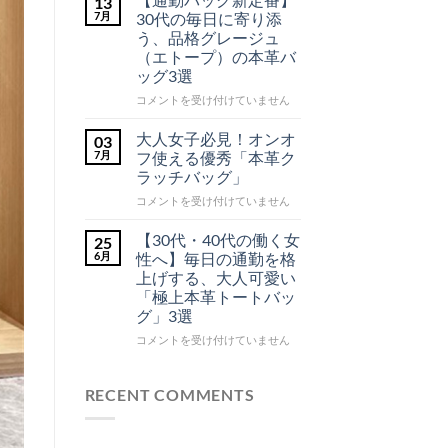
13
ッ
新】
7月
30代の毎日に寄り添
ク
大
う、品格グレージュ
本
人
革
（エトープ）の本革バ
シ
の
ッグ3選
ョ
理
ル
想
【通
コメントを受け付けていません
ダ
を
ー
勤
バ
凝
バ
大人女子必見！オンオ
03
ッ
縮！
ッ
グ
7月
フ使える優秀「本革ク
高
を
グ
ラッチバッグ」
ご
見
新
紹
え
大
定
コメントを受け付けていません
介！
本
人
へ
番】
の
革
女
30
【30代・40代の働く女
25
イ
子
代
6月
性へ】毎日の通勤を格
ン
必
の
上げする、大人可愛い
ト
見！
毎
「極上本革トートバッ
レ
オ
日
グ」3選
チ
ン
に
ャ
オ
寄
【30
コメントを受け付けていません
ー
フ
り
代・
ト
使
添
40
バ
え
う、
代
RECENT COMMENTS
ッ
る
品
の
グ
優
格
働
の
秀
グ
く