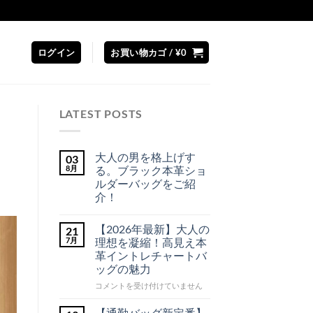
ログイン
お買い物カゴ /
¥
0
LATEST POSTS
大人の男を格上げす
03
8月
る。ブラック本革ショ
ルダーバッグをご紹
介！
大
コ
人
メ
【2026年最新】大人の
21
の
ン
男
ト
7月
理想を凝縮！高見え本
を
は
革イントレチャートバ
格
ま
上
だ
ッグの魅力
げ
あ
す
り
【2026
コメントを受け付けていません
る。
ま
年
ブ
せ
最
ラ
【通勤バッグ新定番】
ん