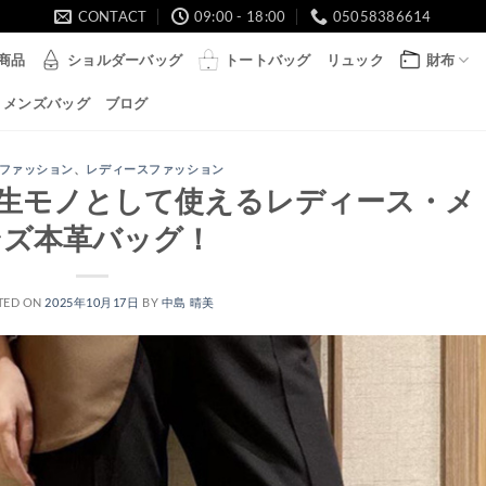
CONTACT
09:00 - 18:00
05058386614
商品
ショルダーバッグ
トートバッグ
リュック
財布
メンズバッグ
ブログ
ファッション
、
レディースファッション
一生モノとして使えるレディース・メ
ンズ本革バッグ！
TED ON
2025年10月17日
BY
中島 晴美