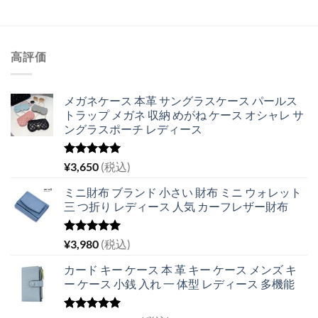
高評価
メガネケース 本革 サングラスケース パールス
トラップ メガネ 収納 めがね ケース オシャレ サ
ングラスポーチ レディース
5段階中
¥
3,650
(税込)
5.00
の評価
ミニ財布 ブランド 小さい 財布 ミニ ウォレット
三 つ折り レディース 人気 カーフレザー財布
5段階中
¥
3,980
(税込)
5.00
の評価
カード キー ケース 本 革 キー ケース メンズ キ
ー ケース 小銭 入れ 一 体型 レディース 多機能