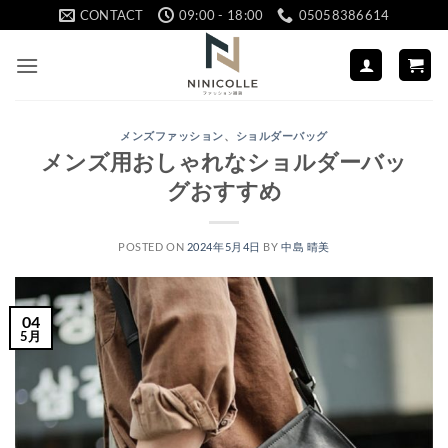
Skip
CONTACT
09:00 - 18:00
05058386614
to
content
メンズファッション
、
ショルダーバッグ
メンズ用おしゃれなショルダーバッ
グおすすめ
POSTED ON
2024年5月4日
BY
中島 晴美
04
5月