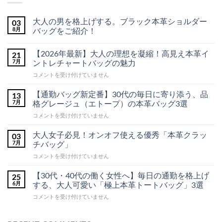
大人の男を格上げする。ブラック本革ショルダー
03
8月
バッグをご紹介！
大
コ
人
メ
【2026年最新】大人の理想を凝縮！高見え本革イ
21
の
ン
男
ト
7月
ントレチャートバッグの魅力
を
は
格
ま
【2026
コメントを受け付けていません
上
だ
年
げ
あ
最
す
り
【通勤バッグ新定番】30代の毎日に寄り添う、品
13
る。
ま
新】
7月
格グレージュ（エトープ）の本革バッグ3選
ブ
せ
大
ラ
ん
【通
コメントを受け付けていません
人
ッ
勤
ク
の
本
バ
理
大人女子必見！オンオフ使える優秀「本革クラッ
03
革
ッ
想
7月
チバッグ」
シ
グ
ョ
を
大
コメントを受け付けていません
ル
新
凝
ダ
人
定
縮！
ー
女
番】
【30代・40代の働く女性へ】毎日の通勤を格上げ
25
高
バ
子
ッ
30
6月
する、大人可愛い「極上本革トートバッグ」3選
見
グ
必
代
え
を
【30
コメントを受け付けていません
見！
の
本
ご
代・
オ
毎
紹
革
40
介！
ン
日
イ
へ
代