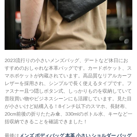
2023流行りの小さいメンズバッグ、デートなど休日にお
すすめのおしゃれな本革バッグです。カードポケット、ス
マホポケットが内蔵されています。高品質なリアルカーフ
レザーを採用され、シンプルで長く使えるタイプです。フ
ァスナー且つ隠しボタン式、しっかりものを収納していて
普段買い物やビジネスシーンにも活躍しています。見た目
が小さいけど結構入る！8インチ以下のスマホ、長財布、
20cm前後の折りたたみ傘、330mlのボトル水、キーなど一
括収納できることを確認できました！
最後は
メンズ ボディバッグ 本革 小さい ショルダー バッグ