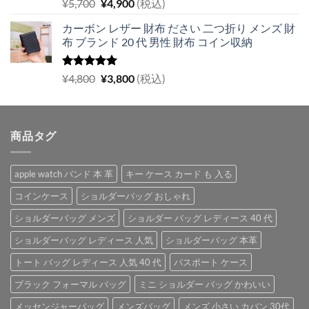
5段階中
元
現
¥
5,700
¥
4,900
(税込)
5.00
の評価
の
在
カーボン レザー 財布 ださい 二つ折り メンズ 財
価
の
布 ブランド 20 代 男性 財布 コイン収納
格
価
は
格
¥5,700
は
5段階中
元
現
¥
4,800
¥
3,800
(税込)
5.00
の評価
で
¥4,900
の
在
し
で
価
の
た。
す。
格
価
商品タグ
は
格
¥4,800
は
で
¥3,800
apple watch バンド 本 革
キー ケース カード も 入る
し
で
た。
す。
コインケース
ショルダーバッグ おしゃれ
ショルダーバッグ メンズ
ショルダー バッグ レディース 40 代
ショルダーバッグ レディース 人気
ショルダーバッグ 本革
トート バッグ レディース 人気 40 代
パスポート ケース
ブラック フォーマル バッグ
ミニ ショルダー バッグ かわいい
メッセンジャーバッグ
メンズバッグ
メンズ 小さい カバン 30代