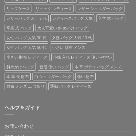
リップケース
リュック レディース
レザー ショルダー バッグ
レザーバッグ おしゃれ
レディースバッグ 人気
入学 式 バッグ
卒業 式 バッグ
大人可愛い 斜 めがけ バッグ
女性 バッグ 人気 30 代
女性 バッグ 人気 40 代
女性 バッグ 人気 50 代
小さい 財布 メンズ
小さい 財布 レディース
小銭 入れ レディース 使い やすい
斜めがけバッグ
普段 使い バッグ
本 革 ボディ バッグ メンズ
本 革 長 財布
白 ショルダー バッグ
薄い 財布
財布 メンズ 二 つ折り
通勤 バッグ レディース
ヘルプ＆ガイド
お問い合わせ