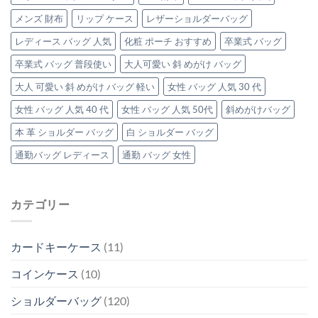
ト
メンズ 財布
リップ ケース
レザーショルダーバッグ
ー
ト
レディース バッグ 人気
化粧 ポーチ おすすめ
卒業式 バッグ
バ
ッ
卒業式 バッグ 普段使い
大人可愛い 斜 めがけ バッグ
グ」
3
大人 可愛い 斜 めがけ バッグ 軽い
女性 バッグ 人気 30 代
選
は
女性 バッグ 人気 40 代
女性 バッグ 人気 50代
斜めがけバッグ
本 革 ショルダー バッグ
白 ショルダー バッグ
通勤バッグ レディース
通勤 バッグ 女性
カテゴリー
カードキーケース
(11)
コインケース
(10)
ショルダーバッグ
(120)