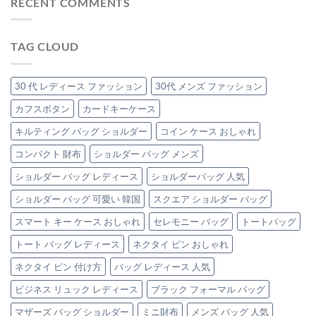
RECENT COMMENTS
オ
に
ン
の
の
フ
寄
ト
働
使
り
レ
く
え
添
チ
TAG CLOUD
女
る
う、
ャ
性
優
品
ー
へ】
秀
格
ト
毎
「本
30 代 レディース ファッション
30代 メンズ ファッション
グ
バ
日
革
レ
ッ
の
カフスボタン
カードキーケース
ク
ー
グ
通
ラ
ジ
の
キルティング バッグ ショルダー
コイン ケース おしゃれ
勤
ッ
ュ
魅
を
チ
（エ
力
コンパクト 財布
ショルダー バッグ メンズ
格
バ
ト
は
上
ッ
ー
ショルダー バッグ レディース
ショルダーバッグ 人気
げ
グ」
プ）
す
は
の
ショルダー バッグ 可愛い 韓国
スクエア ショルダー バッグ
る、
本
大
革
スマート キー ケース おしゃれ
セレモニー バッグ
トートバッグ
人
バ
可
ッ
トート バッグ レディース
ネクタイ ピン おしゃれ
愛
グ
い
ネクタイ ピン 付け方
バッグ レディース 人気
3
「極
選
上
ビジネス リュック レディース
ブラック フォーマル バッグ
は
本
革
マザーズ バッグ ショルダー
ミニ財布
メンズ バッグ 人気