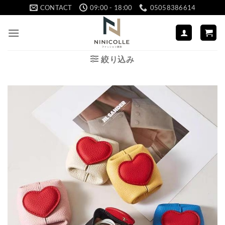
Skip
CONTACT
09:00 - 18:00
05058386614
to
content
絞り込み