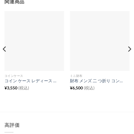
関連商品
コインケース
ミニ財布
コイン ケース レディース かわいい豚 小銭入れ カードも入る ミニポーチ 牛革
財布 メンズ 二 つ折り コンパクト 財布 クレイジーホースレザー 多 機能 財布 ミニウォレット チェーン
¥
3,550
(税込)
¥
6,500
(税込)
高評価