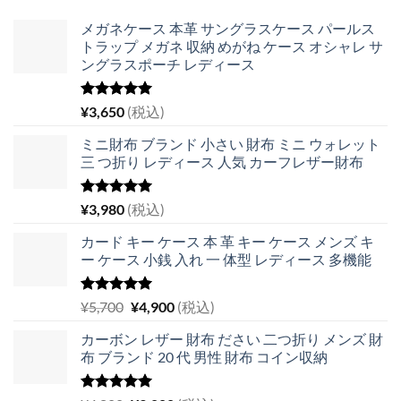
メガネケース 本革 サングラスケース パールス
トラップ メガネ 収納 めがね ケース オシャレ サ
ングラスポーチ レディース
5段階中
¥
3,650
(税込)
5.00
の評価
ミニ財布 ブランド 小さい 財布 ミニ ウォレット
三 つ折り レディース 人気 カーフレザー財布
5段階中
¥
3,980
(税込)
5.00
の評価
カード キー ケース 本 革 キー ケース メンズ キ
ー ケース 小銭 入れ 一 体型 レディース 多機能
5段階中
元
現
¥
5,700
¥
4,900
(税込)
5.00
の評価
の
在
カーボン レザー 財布 ださい 二つ折り メンズ 財
価
の
布 ブランド 20 代 男性 財布 コイン収納
格
価
は
格
¥5,700
は