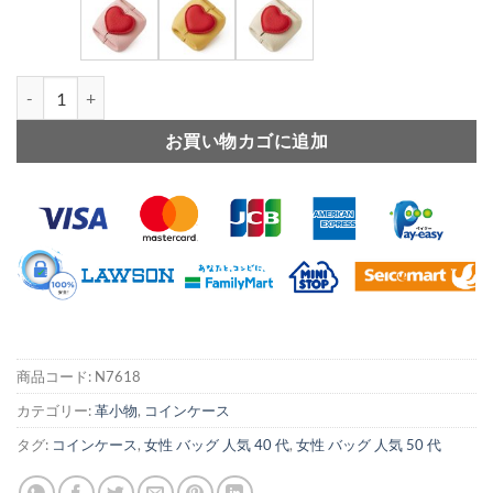
本 革 コイン ケース ミニ 小銭 入れ シュリンク レザー ミニ 財布 
お買い物カゴに追加
商品コード:
N7618
カテゴリー:
革小物
,
コインケース
タグ:
コインケース
,
女性 バッグ 人気 40 代
,
女性 バッグ 人気 50 代