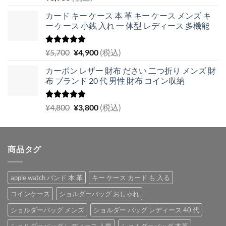
5.00
の評価
カード キー ケース 本 革 キー ケース メンズ キ
ー ケース 小銭 入れ 一 体型 レディース 多機能
5段階中
元
現
¥
5,700
¥
4,900
(税込)
5.00
の評価
の
在
カーボン レザー 財布 ださい 二つ折り メンズ 財
価
の
布 ブランド 20 代 男性 財布 コイン収納
格
価
は
格
¥5,700
は
5段階中
元
現
¥
4,800
¥
3,800
(税込)
5.00
の評価
で
¥4,900
の
在
し
で
価
の
た。
す。
格
価
商品タグ
は
格
¥4,800
は
で
¥3,800
apple watch バンド 本 革
キー ケース カード も 入る
し
で
た。
す。
コインケース
ショルダーバッグ おしゃれ
ショルダーバッグ メンズ
ショルダー バッグ レディース 40 代
ショルダーバッグ レディース 人気
ショルダーバッグ 本革