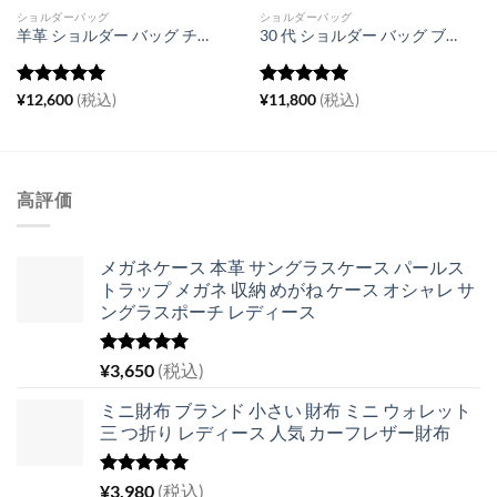
ショルダーバッグ
ショルダーバッグ
羊革 ショルダー バッグ チェーン 高 見え 斜め 掛け バッグ レディース 本革 小さい ショルダー バッグ 可愛い ポシェット
30 代 ショルダー バッグ ブランド お 手頃 牛革 斜 めがけ バッグ おしゃれ 太 ベルト
5段階中
5
の
5段階中
5
の
¥
12,600
(税込)
¥
11,800
(税込)
評価
評価
高評価
メガネケース 本革 サングラスケース パールス
トラップ メガネ 収納 めがね ケース オシャレ サ
ングラスポーチ レディース
5段階中
¥
3,650
(税込)
5.00
の評価
ミニ財布 ブランド 小さい 財布 ミニ ウォレット
三 つ折り レディース 人気 カーフレザー財布
5段階中
¥
3,980
(税込)