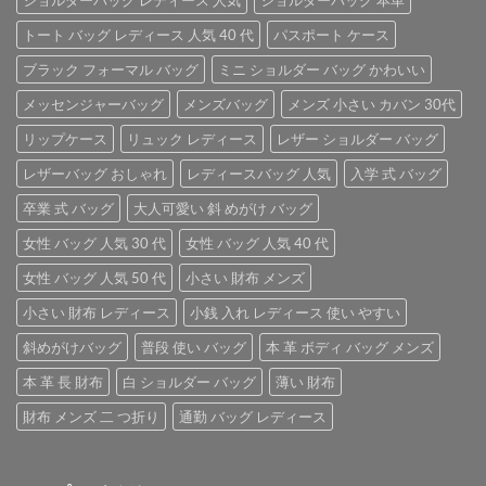
トート バッグ レディース 人気 40 代
パスポート ケース
ブラック フォーマル バッグ
ミニ ショルダー バッグ かわいい
メッセンジャーバッグ
メンズバッグ
メンズ 小さい カバン 30代
リップケース
リュック レディース
レザー ショルダー バッグ
レザーバッグ おしゃれ
レディースバッグ 人気
入学 式 バッグ
卒業 式 バッグ
大人可愛い 斜 めがけ バッグ
女性 バッグ 人気 30 代
女性 バッグ 人気 40 代
女性 バッグ 人気 50 代
小さい 財布 メンズ
小さい 財布 レディース
小銭 入れ レディース 使い やすい
斜めがけバッグ
普段 使い バッグ
本 革 ボディ バッグ メンズ
本 革 長 財布
白 ショルダー バッグ
薄い 財布
財布 メンズ 二 つ折り
通勤 バッグ レディース