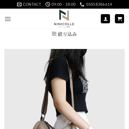
Skip
CONTACT
09:00 - 18:00
05058386614
to
content
絞り込み