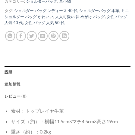
カテゴリー:
ショルダーバッグ
,
革小物
タグ:
ショルダー バッグ レディース 40 代
,
ショルダーバッグ 本革
,
ミニ
ショルダー バッグ かわいい
,
大人可愛い 斜 めがけ バッグ
,
女性 バッグ
人気 40 代
,
女性 バッグ 人気 50 代
説明
追加情報
レビュー (0)
素材：トップレイヤ牛革
サイズ（約）：横幅11.5cm×マチ4.5cm×高さ19cm
重さ（約）：0.2kg