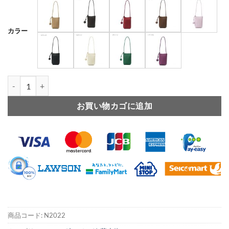
カラー
スマホ ポシェット 縦 型 本 革 ショルダー バッグ 普段 使い 可愛い シ
お買い物カゴに追加
商品コード:
N2022