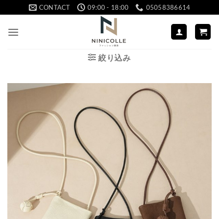
Skip
CONTACT
09:00 - 18:00
05058386614
to
content
絞り込み