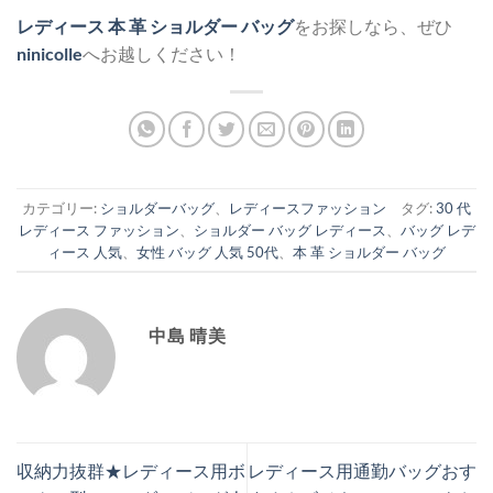
レディース 本 革 ショルダー バッグ
をお探しなら、ぜひ
ninicolle
へお越しください！
カテゴリー:
ショルダーバッグ
、
レディースファッション
タグ:
30 代
レディース ファッション
、
ショルダー バッグ レディース
、
バッグ レデ
ィース 人気
、
女性 バッグ 人気 50代
、
本 革 ショルダー バッグ
中島 晴美
収納力抜群★レディース用ボ
レディース用通勤バッグおす