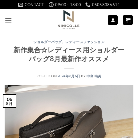
Skip
CONTACT
09:00 - 18:00
05058386614
to
content
ショルダーバッグ
、
レディースファッション
新作集合☆レディース用ショルダー
バッグ8月最新作オススメ
POSTED ON
2024年8月6日
BY
中島 晴美
06
8月