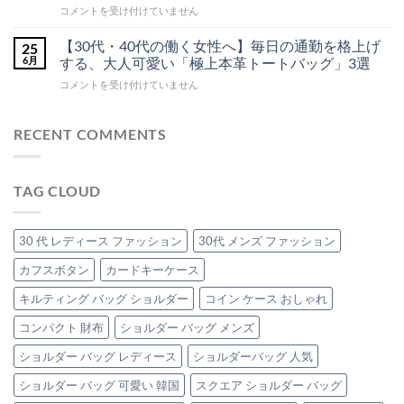
大
コメントを受け付けていません
ル
新
凝
ダ
人
定
縮！
ー
女
番】
【30代・40代の働く女性へ】毎日の通勤を格上げ
25
高
バ
子
ッ
30
6月
する、大人可愛い「極上本革トートバッグ」3選
見
グ
必
代
え
を
【30
コメントを受け付けていません
見！
の
本
ご
代・
オ
毎
紹
革
40
介！
ン
日
イ
へ
代
RECENT COMMENTS
オ
に
ン
の
の
フ
寄
ト
働
使
り
レ
く
え
添
チ
TAG CLOUD
女
る
う、
ャ
性
優
品
ー
へ】
秀
格
ト
毎
「本
30 代 レディース ファッション
30代 メンズ ファッション
グ
バ
日
革
レ
ッ
の
カフスボタン
カードキーケース
ク
ー
グ
通
ラ
ジ
の
キルティング バッグ ショルダー
コイン ケース おしゃれ
勤
ッ
ュ
魅
を
チ
（エ
力
コンパクト 財布
ショルダー バッグ メンズ
格
バ
ト
は
上
ッ
ー
ショルダー バッグ レディース
ショルダーバッグ 人気
げ
グ」
プ）
す
は
の
ショルダー バッグ 可愛い 韓国
スクエア ショルダー バッグ
る、
本