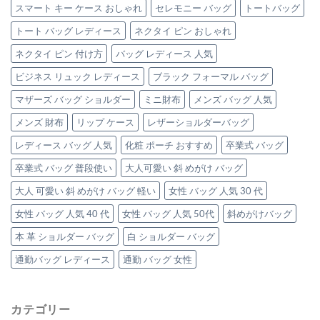
大
革
スマート キー ケース おしゃれ
セレモニー バッグ
トートバッグ
人
バ
可
ッ
トート バッグ レディース
ネクタイ ピン おしゃれ
愛
グ
い
ネクタイ ピン 付け方
バッグ レディース 人気
3
「極
選
上
ビジネス リュック レディース
ブラック フォーマル バッグ
は
本
革
マザーズ バッグ ショルダー
ミニ財布
メンズ バッグ 人気
ト
メンズ 財布
リップ ケース
レザーショルダーバッグ
ー
ト
レディース バッグ 人気
化粧 ポーチ おすすめ
卒業式 バッグ
バ
ッ
卒業式 バッグ 普段使い
大人可愛い 斜 めがけ バッグ
グ」
3
大人 可愛い 斜 めがけ バッグ 軽い
女性 バッグ 人気 30 代
選
は
女性 バッグ 人気 40 代
女性 バッグ 人気 50代
斜めがけバッグ
本 革 ショルダー バッグ
白 ショルダー バッグ
通勤バッグ レディース
通勤 バッグ 女性
カテゴリー