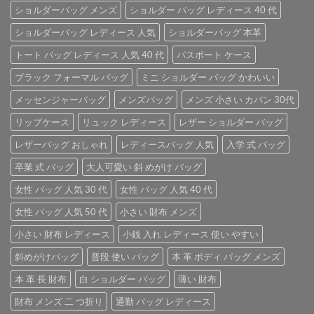
ショルダーバッグ メンズ
ショルダー バッグ レディース 40 代
ショルダーバッグ レディース 人気
ショルダーバッグ 本革
トート バッグ レディース 人気 40 代
パスポート ケース
ブラック フォーマル バッグ
ミニ ショルダー バッグ かわいい
メッセンジャーバッグ
メンズバッグ
メンズ 小さい カバン 30代
リップケース
リュック レディース
レザー ショルダー バッグ
レザーバッグ おしゃれ
レディースバッグ 人気
入学 式 バッグ
卒業 式 バッグ
大人可愛い 斜 めがけ バッグ
女性 バッグ 人気 30 代
女性 バッグ 人気 40 代
女性 バッグ 人気 50 代
小さい 財布 メンズ
小さい 財布 レディース
小銭 入れ レディース 使い やすい
斜めがけバッグ
普段 使い バッグ
本 革 ボディ バッグ メンズ
本 革 長 財布
白 ショルダー バッグ
薄い 財布
財布 メンズ 二 つ折り
通勤 バッグ レディース