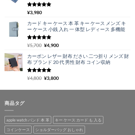
5段階中
¥
3,980
5.00
の評価
カード キー ケース 本 革 キー ケース メンズ キ
ー ケース 小銭 入れ 一 体型 レディース 多機能
5段階中
元
現
¥
5,700
¥
4,900
5.00
の評価
の
在
カーボン レザー 財布 ださい 二つ折り メンズ 財
価
の
布 ブランド 20 代 男性 財布 コイン収納
格
価
は
格
¥5,700
は
5段階中
元
現
¥
4,800
¥
3,800
5.00
の評価
で
¥4,900
の
在
し
で
価
の
た。
す。
格
価
商品タグ
は
格
¥4,800
は
で
¥3,800
apple watch バンド 本 革
キー ケース カード も 入る
し
で
た。
す。
コインケース
ショルダーバッグ おしゃれ