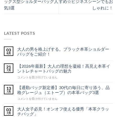
ックス型ショルダーバッグ人
すめ☆ビジネスシーンでもお
気3選
しゃれに！
LATEST POSTS
大人の男を格上げする。ブラック本革ショルダー
03
8月
バッグをご紹介！
大
コ
人
メ
【2026年最新】大人の理想を凝縮！高見え本革イ
21
の
ン
男
ト
7月
ントレチャートバッグの魅力
を
は
格
ま
【2026
コメントを受け付けていません
上
だ
年
げ
あ
最
す
り
【通勤バッグ新定番】30代の毎日に寄り添う、品
13
る。
ま
新】
7月
格グレージュ（エトープ）の本革バッグ3選
ブ
せ
大
ラ
ん
【通
コメントを受け付けていません
人
ッ
勤
ク
の
本
バ
理
大人女子必見！オンオフ使える優秀「本革クラッ
03
革
ッ
想
7月
チバッグ」
シ
グ
ョ
を