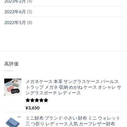
2023年2月
(4)
2022年6月
(5)
2022年5月
(8)
高評価
メガネケース 本革 サングラスケース パールス
トラップ メガネ 収納 めがね ケース オシャレ サ
ングラスポーチ レディース
5段階中
¥
3,650
5.00
の評価
ミニ財布 ブランド 小さい 財布 ミニ ウォレット
三 つ折り レディース 人気 カーフレザー財布