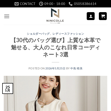
Skip
CONTACT
09:00 - 18:00
05058386614
to
content
ショルダーバッグ
、
レディースファッション
【30代のバッグ選び】上質な本革で
魅せる、大人のこなれ日常コーディ
ネート3選
POSTED ON
2026年5月25日
BY
中島 晴美
25
5月