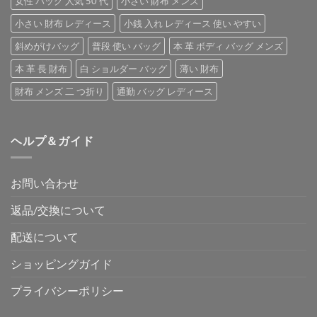
女性 バッグ 人気 50 代
小さい 財布 メンズ
小さい 財布 レディース
小銭 入れ レディース 使い やすい
斜めがけバッグ
普段 使い バッグ
本 革 ボディ バッグ メンズ
本 革 長 財布
白 ショルダー バッグ
薄い 財布
財布 メンズ 二 つ折り
通勤 バッグ レディース
ヘルプ＆ガイド
お問い合わせ
返品/交換について
配送について
ショッピングガイド
プライバシーポリシー