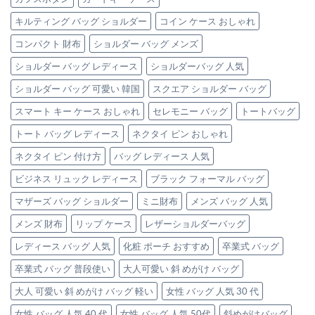
ー
グ
通
ラ
ジ
の
キルティング バッグ ショルダー
コイン ケース おしゃれ
勤
ッ
ュ
魅
を
チ
（エ
力
コンパクト 財布
ショルダー バッグ メンズ
格
バ
ト
は
上
ッ
ー
ショルダー バッグ レディース
ショルダーバッグ 人気
げ
グ」
プ）
す
は
の
ショルダー バッグ 可愛い 韓国
スクエア ショルダー バッグ
る、
本
大
革
スマート キー ケース おしゃれ
セレモニー バッグ
トートバッグ
人
バ
可
ッ
トート バッグ レディース
ネクタイ ピン おしゃれ
愛
グ
い
ネクタイ ピン 付け方
バッグ レディース 人気
3
「極
選
上
ビジネス リュック レディース
ブラック フォーマル バッグ
は
本
革
マザーズ バッグ ショルダー
ミニ財布
メンズ バッグ 人気
ト
メンズ 財布
リップ ケース
レザーショルダーバッグ
ー
ト
レディース バッグ 人気
化粧 ポーチ おすすめ
卒業式 バッグ
バ
ッ
卒業式 バッグ 普段使い
大人可愛い 斜 めがけ バッグ
グ」
3
大人 可愛い 斜 めがけ バッグ 軽い
女性 バッグ 人気 30 代
選
は
女性 バッグ 人気 40 代
女性 バッグ 人気 50代
斜めがけバッグ