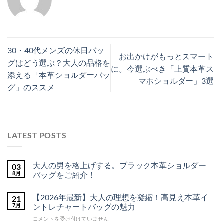
30・40代メンズの休日バッ
お出かけがもっとスマート
グはどう選ぶ？大人の品格を
に。今選ぶべき「上質本革ス
添える「本革ショルダーバッ
マホショルダー」3選
グ」のススメ
LATEST POSTS
大人の男を格上げする。ブラック本革ショルダー
03
8月
バッグをご紹介！
大
コ
人
メ
【2026年最新】大人の理想を凝縮！高見え本革イ
21
の
ン
男
ト
7月
ントレチャートバッグの魅力
を
は
格
ま
【2026
コメントを受け付けていません