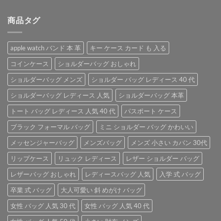
た。
す。
格
価
商品タグ
は
格
¥4,800
は
で
¥3,800
apple watch バンド 本 革
キー ケース カード も 入る
し
で
た。
す。
コインケース
ショルダーバッグ おしゃれ
ショルダーバッグ メンズ
ショルダー バッグ レディース 40 代
ショルダーバッグ レディース 人気
ショルダーバッグ 本革
トート バッグ レディース 人気 40 代
パスポート ケース
ブラック フォーマル バッグ
ミニ ショルダー バッグ かわいい
メッセンジャーバッグ
メンズバッグ
メンズ 小さい カバン 30代
リップケース
リュック レディース
レザー ショルダー バッグ
レザーバッグ おしゃれ
レディースバッグ 人気
入学 式 バッグ
卒業 式 バッグ
大人可愛い 斜 めがけ バッグ
女性 バッグ 人気 30 代
女性 バッグ 人気 40 代