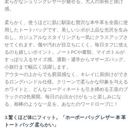
柔らかなシュリンクレザーが魅せる、大人の余裕と抜け
感。
柔らかく、使うほどに肌に馴染む贅沢な本牛革を全面に使
用したトートバッグです。美しいシボが上品な光沢を生み
出し、カジュアルなスタイリングも一気にクラスアップさ
せてくれます。傷や汚れが目立ちにくく、毎日タフに使え
るのも嬉しいポイント。ノートPCや書類、マイボトルが
すっぽり入るサイズ感。通勤・通学からマザーズバッグ、
小旅行まで幅広く活躍します。
アウターの上からでも窮屈感なく、キレイに肩掛けができ
るロングハンドル仕様。クリーンで柔らかな印象を与える
ホワイトと、どんなコーディネートも引き締める王道のブ
ラックの2色展開。毎日のお出かけがもっと楽しみにな
る、相棒のような一足を、あなたのワードローブに！
3.驚くほど体にフィット。「
ホーボー バッグ レザー 本 革
トート バッグ 柔らかい
」