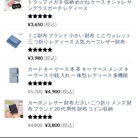
トラップ メガネ 収納 めがね ケース オシャレ サ
ングラスポーチ レディース
5段階中
¥
3,650
(税込)
5.00
の評価
ミニ財布 ブランド 小さい 財布 ミニ ウォレット
三 つ折り レディース 人気 カーフレザー財布
5段階中
¥
3,980
(税込)
5.00
の評価
カード キー ケース 本 革 キー ケース メンズ キ
ー ケース 小銭 入れ 一 体型 レディース 多機能
5段階中
元
現
¥
5,700
¥
4,900
(税込)
5.00
の評価
の
在
カーボン レザー 財布 ださい 二つ折り メンズ 財
価
の
布 ブランド 20 代 男性 財布 コイン収納
格
価
は
格
¥5,700
は
5段階中
元
現
¥
4,800
¥
3,800
(税込)
5.00
の評価
で
¥4,900
の
在
し
で
価
の