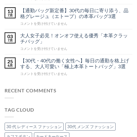
上
だ
年
げ
あ
最
す
り
【通勤バッグ新定番】30代の毎日に寄り添う、品
13
る。
ま
新】
7月
格グレージュ（エトープ）の本革バッグ3選
ブ
せ
大
ラ
ん
【通
コメントを受け付けていません
人
ッ
勤
ク
の
本
バ
理
大人女子必見！オンオフ使える優秀「本革クラッ
03
革
ッ
想
7月
チバッグ」
シ
グ
ョ
を
大
コメントを受け付けていません
ル
新
凝
ダ
人
定
縮！
ー
女
番】
【30代・40代の働く女性へ】毎日の通勤を格上げ
25
高
バ
子
ッ
30
6月
する、大人可愛い「極上本革トートバッグ」3選
見
グ
必
代
え
を
【30
コメントを受け付けていません
見！
の
本
ご
代・
オ
毎
紹
革
40
介！
ン
日
イ
へ
代
RECENT COMMENTS
オ
に
ン
の
の
フ
寄
ト
働
使
り
レ
く
え
添
チ
TAG CLOUD
女
る
う、
ャ
性
優
品
ー
へ】
秀
格
ト
毎
「本
30 代 レディース ファッション
30代 メンズ ファッション
グ
バ
日
革
レ
ッ
の
カフスボタン
カードキーケース
ク