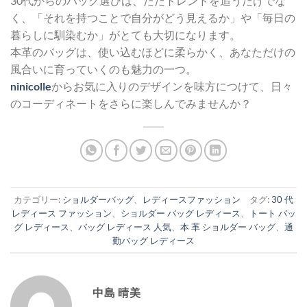
30代からのバッグ選びは、ただトレンドを追うだけでな
く、「それを持つことで自分がどう見えるか」や「毎日の
暮らしに馴染むか」がとても大切になります。
本革のバッグは、使い込むほどに柔らかく、あなただけの
風合いに育っていくのも魅力の一つ。
ninicolle
からお気に入りのデザインを味方につけて、日々
のコーディネートをさらに楽しんでみませんか？
カテゴリー:
ショルダーバッグ
、
レディースファッション
タグ:
30 代
レディース ファッション
、
ショルダー バッグ レディース
、
トート バッ
グ レディース
、
バッグ レディース 人気
、
本 革 ショルダー バッグ
、
通
勤バッグ レディース
中島 晴美