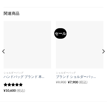
関連商品
セール
ショルダーバッグ
ショルダーバッグ
ハンドバッグ ブランド 本革 2way ショルダー バッグ レディース 30代 40代 斜めがけ 高級 バッグ
ブランド ショルダーバッグ 韓国 キルティング チェーン バッグ 女性 バッグ 人気 30 代 牛革
元
現
¥
9,900
¥
7,900
(税込)
の
在
価
の
5段階中
5
の
¥
10,600
(税込)
格
価
評価
は
格
¥9,900
は
で
¥7,900
し
で
た。
す。