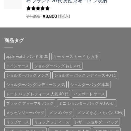
布 ブランド 20 代 男性 財布 コイン収納
格
価
は
格
¥5,700
は
5段階中
元
現
¥
4,800
¥
3,800
(税込)
5.00
の評価
で
¥4,900
の
在
し
で
価
の
た。
す。
格
価
商品タグ
は
格
¥4,800
は
で
¥3,800
apple watch バンド 本 革
キー ケース カード も 入る
し
で
た。
す。
コインケース
ショルダーバッグ おしゃれ
ショルダーバッグ メンズ
ショルダー バッグ レディース 40 代
ショルダーバッグ レディース 人気
ショルダーバッグ 本革
トート バッグ レディース 人気 40 代
パスポート ケース
ブラック フォーマル バッグ
ミニ ショルダー バッグ かわいい
メッセンジャーバッグ
メンズバッグ
メンズ 小さい カバン 30代
リップケース
リュック レディース
レザー ショルダー バッグ