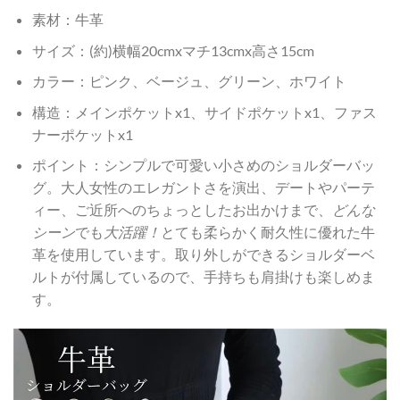
素材：牛革
サイズ：(約)横幅20cmxマチ13cmx高さ15cm
カラー：ピンク、ベージュ、グリーン、ホワイト
構造：メインポケットx1、サイドポケットx1、ファス
ナーポケットx1
ポイント：シンプルで可愛い小さめのショルダーバッ
グ。大人女性のエレガントさを演出、デートやパーテ
ィー、ご近所へのちょっとしたお出かけまで、
どんな
シーン
でも
大活躍！
とても柔らかく耐久性に優れた牛
革を使用しています。取り外しができるショルダーベ
ルトが付属しているので、手持ちも肩掛けも楽しめま
す。