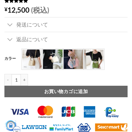
4
件の利用者
12,500
(税込)
¥
評価に基づ
く5段階評
価のうち、
発送について
5
点
返品について
カラー
可愛い ショルダー バッグ 牛革 2way 斜 めがけ ショルダー バッグ 
お買い物カゴに追加