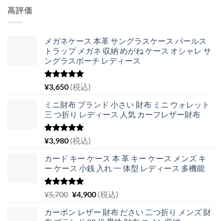
高評価
メガネケース 本革 サングラスケース パールス
トラップ メガネ 収納 めがね ケース オシャレ サ
ングラスポーチ レディース
5段階中
¥
3,650
(税込)
5.00
の評価
ミニ財布 ブランド 小さい 財布 ミニ ウォレット
三 つ折り レディース 人気 カーフレザー財布
5段階中
¥
3,980
(税込)
5.00
の評価
カード キー ケース 本 革 キー ケース メンズ キ
ー ケース 小銭 入れ 一 体型 レディース 多機能
5段階中
元
現
¥
5,700
¥
4,900
(税込)
5.00
の評価
の
在
カーボン レザー 財布 ださい 二つ折り メンズ 財
価
の