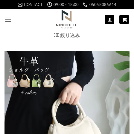
Skip
CONTACT
09:00 - 18:00
05058386614
to
content
絞り込み