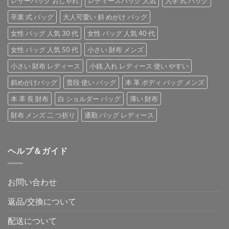
レザーバッグ おしゃれ
レディースバッグ 人気
入学 式 バッグ
卒業 式 バッグ
大人可愛い 斜 めがけ バッグ
女性 バッグ 人気 30 代
女性 バッグ 人気 40 代
女性 バッグ 人気 50 代
小さい 財布 メンズ
小さい 財布 レディース
小銭 入れ レディース 使い やすい
斜めがけバッグ
普段 使い バッグ
本 革 ボディ バッグ メンズ
本 革 長 財布
白 ショルダー バッグ
薄い 財布
財布 メンズ 二 つ折り
通勤 バッグ レディース
ヘルプ＆ガイド
お問い合わせ
返品/交換について
配送について