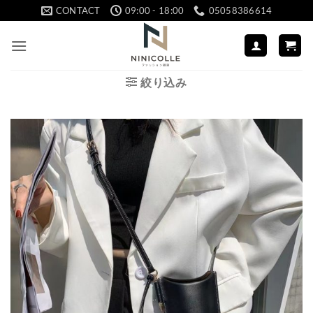
Skip
CONTACT
09:00 - 18:00
05058386614
to
content
絞り込み