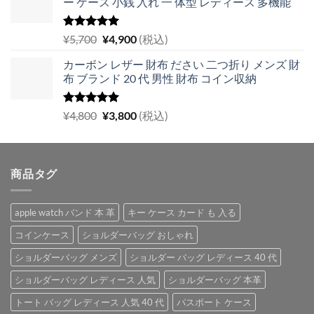
ー ケース 小銭 入れ 一 体型 レディース 多機能
5段階中
元
現
¥
5,700
¥
4,900
(税込)
5.00
の評価
の
在
カーボン レザー 財布 ださい 二つ折り メンズ 財
価
の
布 ブランド 20 代 男性 財布 コイン収納
格
価
は
格
¥5,700
は
5段階中
元
現
¥
4,800
¥
3,800
(税込)
5.00
の評価
で
¥4,900
の
在
し
で
価
の
た。
す。
格
価
商品タグ
は
格
¥4,800
は
で
¥3,800
apple watch バンド 本 革
キー ケース カード も 入る
し
で
た。
す。
コインケース
ショルダーバッグ おしゃれ
ショルダーバッグ メンズ
ショルダー バッグ レディース 40 代
ショルダーバッグ レディース 人気
ショルダーバッグ 本革
トート バッグ レディース 人気 40 代
パスポート ケース