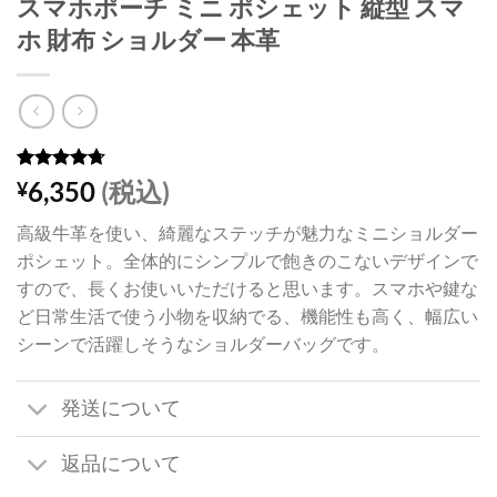
スマホポーチ ミニ ポシェット 縦型 スマ
ホ 財布 ショルダー 本革
3
件の利用
6,350
(税込)
¥
者評価に
基づく5段
高級牛革を使い、綺麗なステッチが魅力なミニショルダー
階評価の
うち、
ポシェット。全体的にシンプルで飽きのこないデザインで
4.67
点
すので、長くお使いいただけると思います。スマホや鍵な
ど日常生活で使う小物を収納でる、機能性も高く、幅広い
シーンで活躍しそうなショルダーバッグです。
発送について
返品について