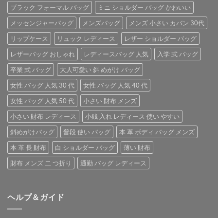
ブラック フォーマル バッグ
ミニ ショルダー バッグ かわいい
メッセンジャーバッグ
メンズバッグ
メンズ 小さい カバン 30代
リップケース
リュック レディース
レザー ショルダー バッグ
レザーバッグ おしゃれ
レディースバッグ 人気
入学 式 バッグ
卒業 式 バッグ
大人可愛い 斜 めがけ バッグ
女性 バッグ 人気 30 代
女性 バッグ 人気 40 代
女性 バッグ 人気 50 代
小さい 財布 メンズ
小さい 財布 レディース
小銭 入れ レディース 使い やすい
斜めがけバッグ
普段 使い バッグ
本 革 ボディ バッグ メンズ
本 革 長 財布
白 ショルダー バッグ
薄い 財布
財布 メンズ 二 つ折り
通勤 バッグ レディース
ヘルプ＆ガイド