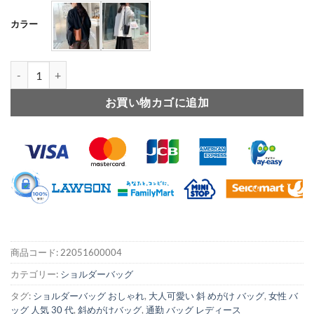
カラー
ミニ ショルダー バッグ レディース 人気 スマホポーチ ミニ ポシェット
お買い物カゴに追加
商品コード:
22051600004
カテゴリー:
ショルダーバッグ
タグ:
ショルダーバッグ おしゃれ
,
大人可愛い 斜 めがけ バッグ
,
女性 バ
ッグ 人気 30 代
,
斜めがけバッグ
,
通勤 バッグ レディース