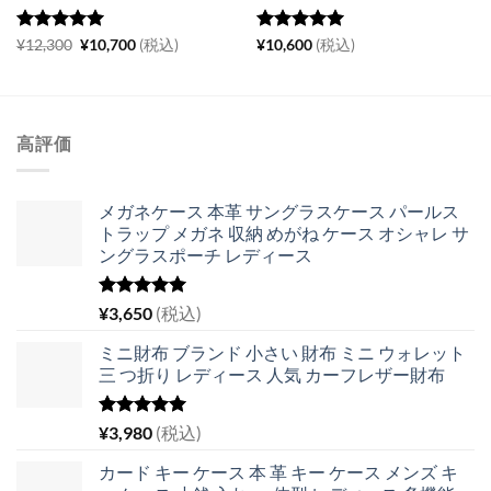
5段階中
5
元
の
現
5段階中
5
の
¥
12,300
¥
10,700
(税込)
¥
10,600
(税込)
の
在
評価
評価
価
の
格
価
は
格
¥12,300
は
で
¥10,700
高評価
し
で
た。
す。
メガネケース 本革 サングラスケース パールス
トラップ メガネ 収納 めがね ケース オシャレ サ
ングラスポーチ レディース
5段階中
¥
3,650
(税込)
5.00
の評価
ミニ財布 ブランド 小さい 財布 ミニ ウォレット
三 つ折り レディース 人気 カーフレザー財布
5段階中
¥
3,980
(税込)
5.00
の評価
カード キー ケース 本 革 キー ケース メンズ キ