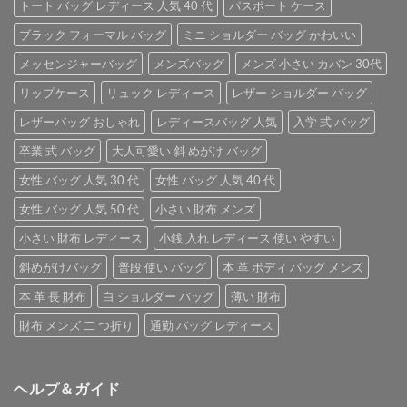
トート バッグ レディース 人気 40 代
パスポート ケース
ブラック フォーマル バッグ
ミニ ショルダー バッグ かわいい
メッセンジャーバッグ
メンズバッグ
メンズ 小さい カバン 30代
リップケース
リュック レディース
レザー ショルダー バッグ
レザーバッグ おしゃれ
レディースバッグ 人気
入学 式 バッグ
卒業 式 バッグ
大人可愛い 斜 めがけ バッグ
女性 バッグ 人気 30 代
女性 バッグ 人気 40 代
女性 バッグ 人気 50 代
小さい 財布 メンズ
小さい 財布 レディース
小銭 入れ レディース 使い やすい
斜めがけバッグ
普段 使い バッグ
本 革 ボディ バッグ メンズ
本 革 長 財布
白 ショルダー バッグ
薄い 財布
財布 メンズ 二 つ折り
通勤 バッグ レディース
ヘルプ＆ガイド