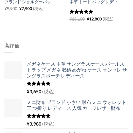
ブランド ショルダーバッグ 韓国 キルティング チェーン バッグ 女性 バッグ 人気 30 代 牛革
本革 トート バッグ レディース 人気 40代 30代 巾着 トート おしゃれ インナーバッグ付 人気 通勤 通学 カバン
元
現
¥
9,900
¥
7,900
(税込)
の
在
価
の
5段階中
5
元
の
現
¥
15,100
¥
12,800
(税込)
格
価
の
在
評価
は
格
価
の
¥9,900
は
格
価
で
¥7,900
は
格
し
で
¥15,100
は
た。
す。
で
¥12,800
高評価
し
で
た。
す。
メガネケース 本革 サングラスケース パールス
トラップ メガネ 収納 めがね ケース オシャレ サ
ングラスポーチ レディース
5段階中
¥
3,650
(税込)
5.00
の評価
ミニ財布 ブランド 小さい 財布 ミニ ウォレット
三 つ折り レディース 人気 カーフレザー財布
5段階中
¥
3,980
(税込)
5.00
の評価