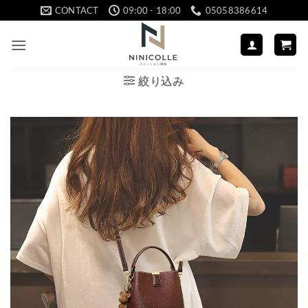
Skip
CONTACT
09:00 - 18:00
05058386614
to
content
絞り込み