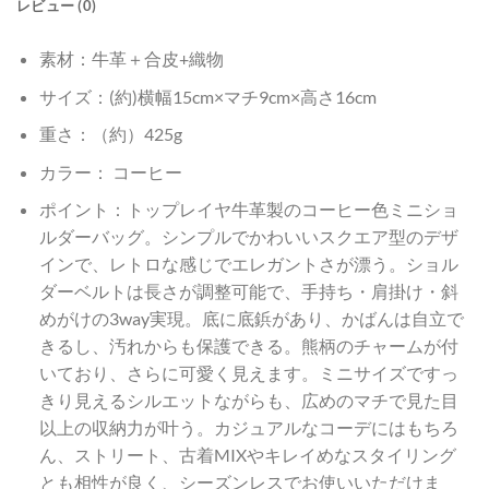
レビュー (0)
素材：牛革＋合皮+織物
サイズ：(約)横幅15cm×マチ9cm×高さ16cm
重さ：（約）425g
カラー： コーヒー
ポイント：トップレイヤ牛革製のコーヒー色ミニショ
ルダーバッグ。シンプルでかわいいスクエア型のデザ
インで、レトロな感じでエレガントさが漂う。ショル
ダーベルトは長さが調整可能で、手持ち・肩掛け・斜
めがけの3way実現。底に底鋲があり、かばんは自立で
きるし、汚れからも保護できる。熊柄のチャームが付
いており、さらに可愛く見えます。ミニサイズですっ
きり見えるシルエットながらも、広めのマチで見た目
以上の収納力が叶う。カジュアルなコーデにはもちろ
ん、ストリート、古着MIXやキレイめなスタイリング
とも相性が良く、シーズンレスでお使いいただけま