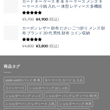
カード キー ケース 本 革 キー ケース メンズ キ
ー ケース 小銭 入れ 一 体型 レディース 多機能
5段階中
元
現
¥
5,700
¥
4,900
(税込)
5.00
の評価
の
在
カーボン レザー 財布 ださい 二つ折り メンズ 財
価
の
布 ブランド 20 代 男性 財布 コイン収納
格
価
は
格
¥5,700
は
5段階中
元
現
¥
4,800
¥
3,800
(税込)
5.00
の評価
で
¥4,900
の
在
し
で
価
の
た。
す。
格
価
商品タグ
は
格
¥4,800
は
で
¥3,800
apple watch バンド 本 革
キー ケース カード も 入る
し
で
た。
す。
コインケース
ショルダーバッグ おしゃれ
ショルダーバッグ メンズ
ショルダー バッグ レディース 40 代
ショルダーバッグ レディース 人気
ショルダーバッグ 本革