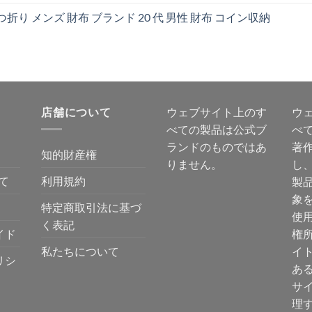
折り メンズ 財布 ブランド 20 代 男性 財布 コイン収納
店舗について
ウェブサイト上のす
ウ
べての製品は公式ブ
べ
ランドのものではあ
著
知的財産権
りません。
し
て
利用規約
製
象
特定商取引法に基づ
使
く表記
イド
権
私たちについて
イ
リシ
あ
サ
理