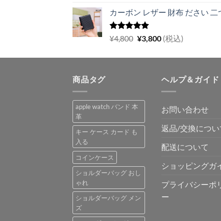
5.00
の評価
の
在
カーボン レザー 財布 ださい 二つ
価
の
格
価
は
格
5段階中
元
現
¥
4,800
¥
3,800
(税込)
5.00
の評価
¥5,700
は
の
在
で
¥4,900
価
の
し
で
格
価
た。
す。
商品タグ
は
格
ヘルプ＆ガイド
¥4,800
は
で
¥3,800
apple watch バンド 本
お問い合わせ
し
で
革
た。
す。
返品/交換につい
キー ケース カード も
入る
配送について
コインケース
ショッピングガ
ショルダーバッグ おし
ゃれ
プライバシーポ
ー
ショルダーバッグ メン
ズ