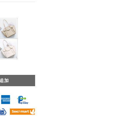
ョルダー トート バッグ 革 レディース レトロ 大容量 通勤 カバン個
追加