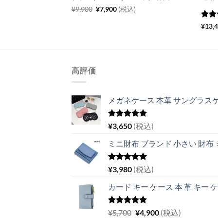
元
現
¥
9,900
¥
7,900
(税込)
の
在
価
の
5段
¥
13,
格
価
評価
は
格
¥9,900
は
で
¥7,900
し
で
た。
す。
高評価
メガネケース 本革 サングラスケ
5段階中
¥
3,650
(税込)
5.00
の評価
ミニ財布 ブランド 小さい 財布
5段階中
¥
3,980
(税込)
5.00
の評価
カード キー ケース 本 革 キー 
5段階中
元
現
¥
5,700
¥
4,900
(税込)