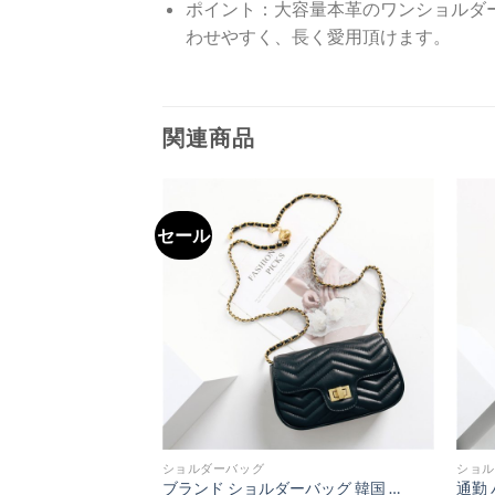
ポイント：大容量本革のワンショルダ
わせやすく、長く愛用頂けます。
包
関連商品
セール
ショルダーバッグ
ショル
バケツ 型 バッグ 牛革 バケツ ショルダー バッグ レディース 小さいカバン 斜めがけ 肩掛け デート バッグ ポーチ付き
ブランド ショルダーバッグ 韓国 キルティング チェーン バッグ 女性 バッグ 人気 30 代 牛革