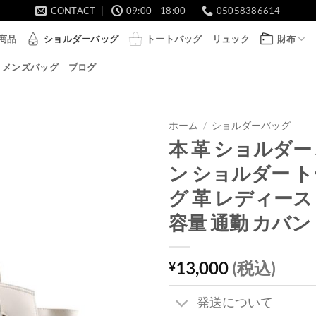
CONTACT
09:00 - 18:00
05058386614
商品
ショルダーバッグ
トートバッグ
リュック
財布
メンズバッグ
ブログ
ホーム
/
ショルダーバッグ
本 革 ショルダー
ン ショルダー ト
グ 革 レディース
容量 通勤 カバン
13,000
(税込)
¥
発送について