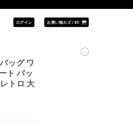
ログイン
お買い物カゴ /
¥
0
 バッグ ワ
ート バッ
 レトロ 大