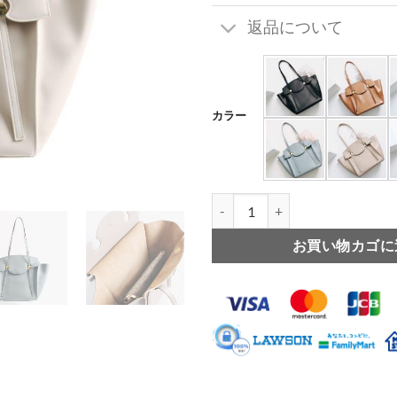
返品について
カラー
本 革 ショルダー バッグ ワン シ
お買い物カゴに