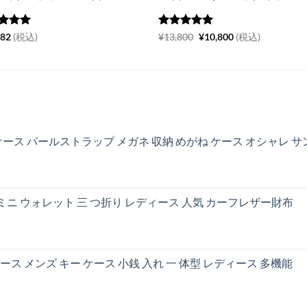
階中
5
の
5段階中
5
元
の
現
482
(税込)
¥
13,800
¥
10,800
(税込)
の
在
評価
価
の
格
価
は
格
¥13,800
は
で
¥10,800
し
で
た。
す。
ース パールストラップ メガネ 収納 めがね ケース オシャレ 
 ミニ ウォレット 三 つ折り レディース 人気 カーフレザー財布
ケース メンズ キー ケース 小銭 入れ 一 体型 レディース 多機能