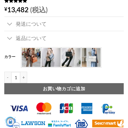
8
件の利用者
13,482
(税込)
¥
評価に基づ
く5段階評
価のうち、
発送について
5
点
返品について
カラー
通勤 バッグ レディース 30 代 20代 ビジネス トート バッグ 通勤 バッ
お買い物カゴに追加