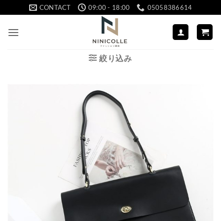
Skip
CONTACT
09:00 - 18:00
05058386614
to
content
絞り込み