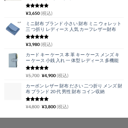
5段階中
¥
3,650
(税込)
5.00
の評価
ミニ財布 ブランド 小さい 財布 ミニ ウォレット
三 つ折り レディース 人気 カーフレザー財布
5段階中
¥
3,980
(税込)
5.00
の評価
カード キー ケース 本 革 キー ケース メンズ キ
ー ケース 小銭 入れ 一 体型 レディース 多機能
5段階中
元
現
¥
5,700
¥
4,900
(税込)
5.00
の評価
の
在
カーボン レザー 財布 ださい 二つ折り メンズ 財
価
の
布 ブランド 20 代 男性 財布 コイン収納
格
価
は
格
¥5,700
は
5段階中
元
現
¥
4,800
¥
3,800
(税込)
5.00
の評価
で
¥4,900
の
在
し
で
価
の
た。
す。
格
価