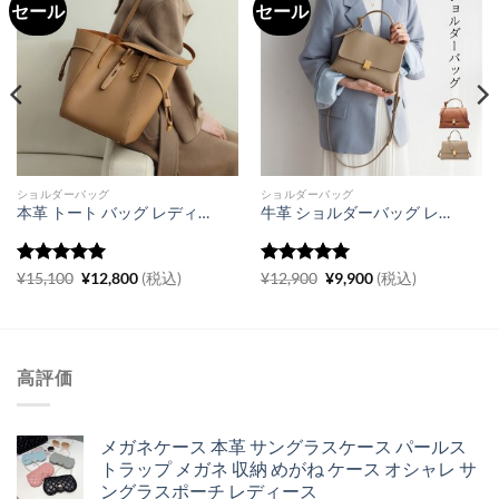
セール
セール
ショルダーバッグ
ショルダーバッグ
本革 トート バッグ レディース 人気 40代 30代 巾着 トート おしゃれ インナーバッグ付 人気 通勤 通学 カバン
牛革 ショルダーバッグ レディース カジュアル に も キレイ め に も バッグ 2way ハンドバッグ おしゃれ
5段階中
5
元
の
現
5段階中
5
元
の
現
¥
15,100
¥
12,800
(税込)
¥
12,900
¥
9,900
(税込)
の
在
の
在
評価
評価
価
の
価
の
格
価
格
価
は
格
は
格
¥15,100
は
¥12,900
は
で
¥12,800
で
¥9,900
高評価
し
で
し
で
た。
す。
た。
す。
メガネケース 本革 サングラスケース パールス
トラップ メガネ 収納 めがね ケース オシャレ サ
ングラスポーチ レディース