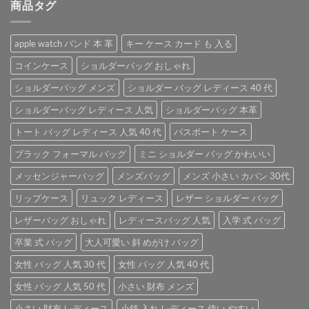
商品タグ
は
格
¥4,800
は
で
¥3,800
apple watch バンド 本 革
キー ケース カード も 入る
し
で
た。
す。
コインケース
ショルダーバッグ おしゃれ
ショルダーバッグ メンズ
ショルダー バッグ レディース 40 代
ショルダーバッグ レディース 人気
ショルダーバッグ 本革
トート バッグ レディース 人気 40 代
パスポート ケース
ブラック フォーマル バッグ
ミニ ショルダー バッグ かわいい
メッセンジャーバッグ
メンズバッグ
メンズ 小さい カバン 30代
リップケース
リュック レディース
レザー ショルダー バッグ
レザーバッグ おしゃれ
レディースバッグ 人気
入学 式 バッグ
卒業 式 バッグ
大人可愛い 斜 めがけ バッグ
女性 バッグ 人気 30 代
女性 バッグ 人気 40 代
女性 バッグ 人気 50 代
小さい 財布 メンズ
小さい 財布 レディース
小銭 入れ レディース 使い やすい