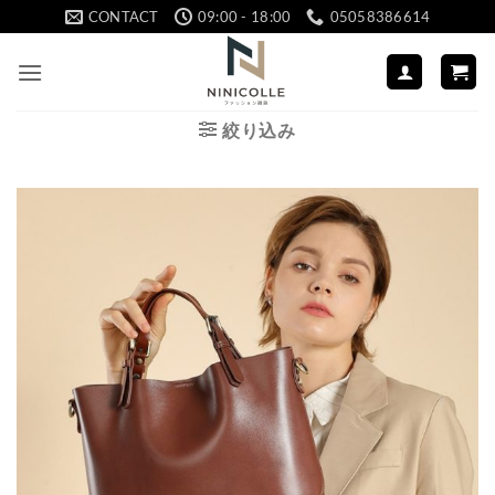
Skip
CONTACT
09:00 - 18:00
05058386614
to
content
絞り込み